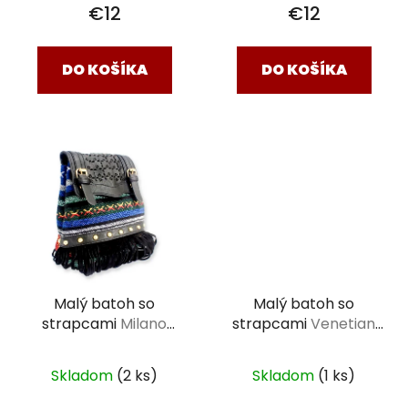
€12
€12
DO KOŠÍKA
DO KOŠÍKA
Malý batoh so
Malý batoh so
strapcami
Milano
strapcami
Venetian
čierny 19 x 14 x 20 cm
čierny 16 x 10 x 19 cm
Skladom
(2 ks)
Skladom
(1 ks)