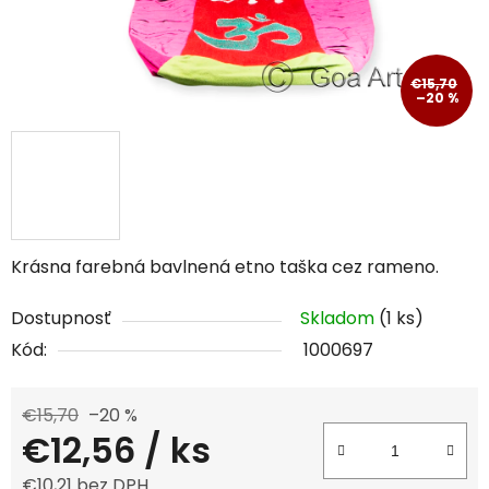
€15,70
–20 %
Krásna farebná bavlnená etno taška cez rameno.
Dostupnosť
Skladom
(1 ks)
Kód:
1000697
€15,70
–20 %
€12,56
/ ks
€10,21 bez DPH