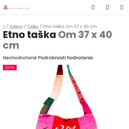
}
Hľadať
NÁKUP
Prejsť
na
KOŠÍK
obsah
Domov
/
Odevy
/
Tašky
/
Etno taška
Om 37 x 40 cm
Etno taška
Om 37 x 40
cm
Priemerné
Neohodnotené
Podrobnosti hodnotenia
hodnotenie
ZĽAVA
produktu
je
0,0
z
5
hviezdičiek.