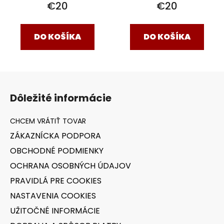
€20
€20
DO KOŠÍKA
DO KOŠÍKA
Z
á
Dôležité informácie
p
ä
t
ZÁKAZNÍCKA PODPORA
i
OBCHODNÉ PODMIENKY
e
OCHRANA OSOBNÝCH ÚDAJOV
PRAVIDLÁ PRE COOKIES
NASTAVENIA COOKIES
UŽITOČNÉ INFORMÁCIE