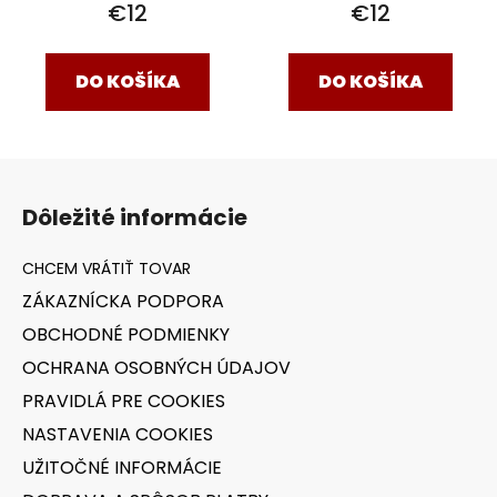
€12
€12
DO KOŠÍKA
DO KOŠÍKA
Z
á
Dôležité informácie
p
ä
t
ZÁKAZNÍCKA PODPORA
i
OBCHODNÉ PODMIENKY
e
OCHRANA OSOBNÝCH ÚDAJOV
PRAVIDLÁ PRE COOKIES
NASTAVENIA COOKIES
UŽITOČNÉ INFORMÁCIE