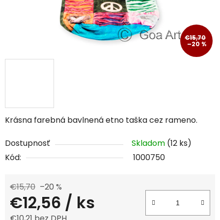
€15,70
–20 %
Krásna farebná bavlnená etno taška cez rameno.
Dostupnosť
Skladom
(12 ks)
Kód:
1000750
€15,70
–20 %
€12,56
/ ks
€10,21 bez DPH