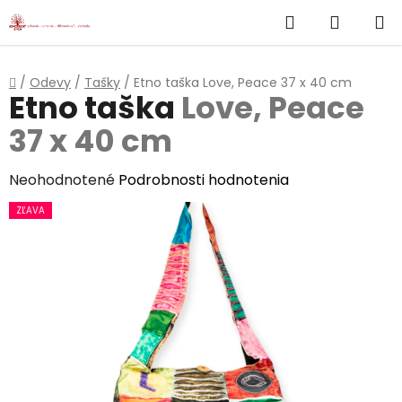
}
Hľadať
NÁKUP
Prejsť
na
KOŠÍK
obsah
Domov
/
Odevy
/
Tašky
/
Etno taška
Love, Peace 37 x 40 cm
Etno taška
Love, Peace
37 x 40 cm
Priemerné
Neohodnotené
Podrobnosti hodnotenia
hodnotenie
ZĽAVA
produktu
je
0,0
z
5
hviezdičiek.