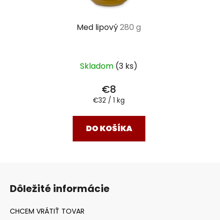
Med lipový
280 g
Skladom
(3 ks)
€8
Jednotková
€32 / 1 kg
cena:
DO KOŠÍKA
Z
á
Dôležité informácie
p
ä
t