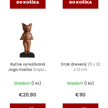
DO KOŠÍKA
DO KOŠÍKA
Ručne vyrezávaná
Drak drevený
25 x 32
Joga mačka
Stojaca
x 12 cm
31 cm
Skladom
(1 ks)
Skladom
(1 ks)
€20,80
€90