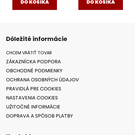
DO KOŠÍKA
DO KOŠÍKA
Z
á
Dôležité informácie
p
ä
t
ZÁKAZNÍCKA PODPORA
i
OBCHODNÉ PODMIENKY
e
OCHRANA OSOBNÝCH ÚDAJOV
PRAVIDLÁ PRE COOKIES
NASTAVENIA COOKIES
UŽITOČNÉ INFORMÁCIE
DOPRAVA A SPÔSOB PLATBY