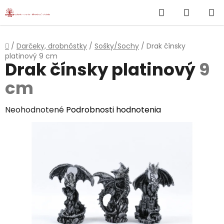
}
Hľadať
NÁKUP
Prejsť
na
KOŠÍK
obsah
Domov
/
Darčeky, drobnôstky
/
Sošky/Sochy
/
Drak čínsky
platinový
9 cm
Drak čínsky platinový
9
cm
Priemerné
Neohodnotené
Podrobnosti hodnotenia
hodnotenie
produktu
je
0,0
z
5
hviezdičiek.