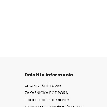
Z
á
Dôležité informácie
p
ä
t
ZÁKAZNÍCKA PODPORA
i
OBCHODNÉ PODMIENKY
e