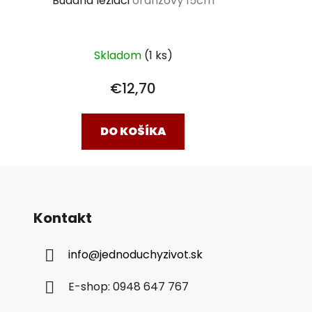
Buddha ležiaci
oranžový 15cm
Skladom
(1 ks)
€12,70
DO KOŠÍKA
Kontakt
info
@
jednoduchyzivot.sk
E-shop: 0948 647 767