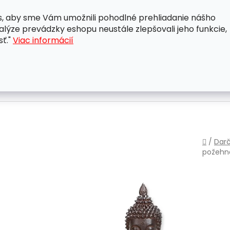
, aby sme Vám umožnili pohodlné prehliadanie nášho
A
OBCHODNÉ PODMIENKY
OCHRANA OSOBNÝCH ÚDAJ
lýze prevádzky eshopu neustále zlepšovali jeho funkcie,
sť."
Viac informácií
Domo
/
Darč
požehná