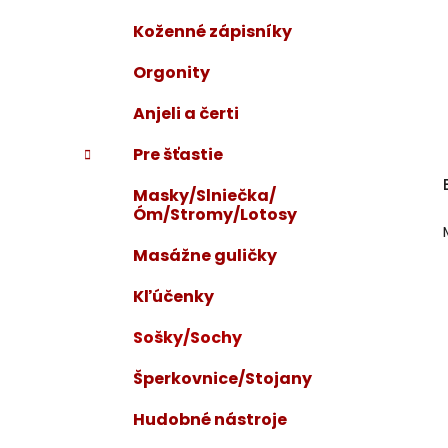
Koženné zápisníky
Orgonity
Anjeli a čerti
Pre šťastie
Masky/Slniečka/
Óm/Stromy/Lotosy
Masážne guličky
Kľúčenky
Sošky/Sochy
Šperkovnice/Stojany
Hudobné nástroje