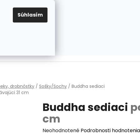
EUR
Prihlásenie
Registrácia
OV
PRAVIDLÁ PRE COOKIES
NASTAVENIA COOKIES
Súhlasím
PRÁZDNY KOŠÍK
NÁKUPNÝ
KOŠÍK
v
eky, drobnôstky
/
Sošky/Sochy
/
Buddha sediaci
vajúci 31 cm
Buddha sediaci
p
cm
Priemerné
Neohodnotené
Podrobnosti hodnotenia
hodnotenie