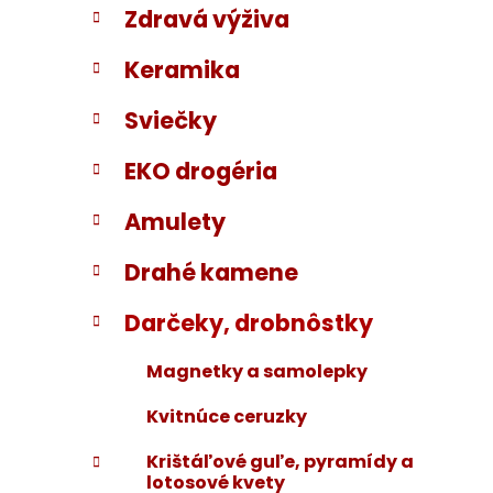
Zdravá výživa
i
a
e
n
Keramika
e
l
Sviečky
EKO drogéria
Amulety
Drahé kamene
Darčeky, drobnôstky
Magnetky a samolepky
Kvitnúce ceruzky
Krištáľové guľe, pyramídy a
lotosové kvety