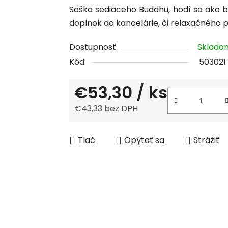
Soška sediaceho Buddhu, hodí sa ako b
produktu
doplnok do kancelárie, či relaxačného p
je
0,0
Dostupnosť
Sklad
z
Kód:
503021
5
hviezdičiek.
€53,30
/ ks
€43,33 bez DPH
Jednotková cena:
Tlač
Opýtať sa
Strážiť