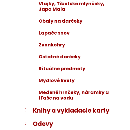
Vlajky, Tibetské mlynčeky,
Japa Mala
Obaly na darčeky
Lapače snov
Zvonkohry
Ostatné darčeky
Rituálne predmety
Mydlové kvety
Medené hrnčeky, náramky a
fľaše na vodu
Knihy a vykladacie karty
Odevy