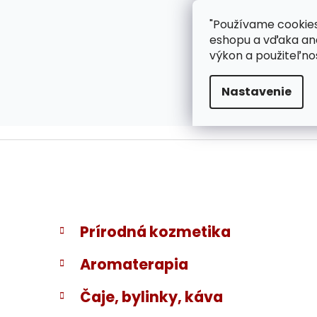
}
Prejsť
"Používame cookies
ZÁKAZNÍCKA PODPOR
na
eshopu a vďaka ana
obsah
výkon a použiteľno
Nastavenie
B
K
Preskočiť
Prírodná kozmetika
a
kategórie
o
t
č
Aromaterapia
e
n
g
ý
Čaje, bylinky, káva
ó
p
r