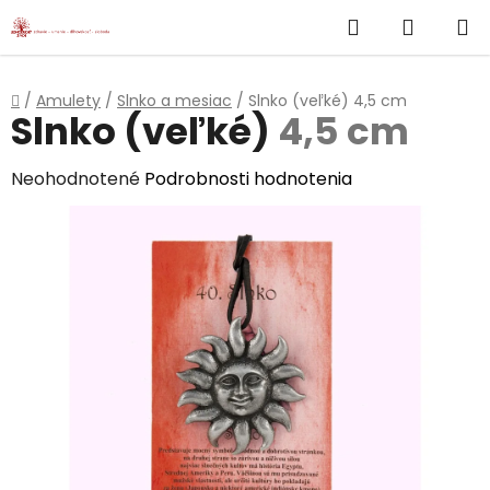
}
Hľadať
NÁKUP
Prejsť
na
KOŠÍK
obsah
Domov
/
Amulety
/
Slnko a mesiac
/
Slnko (veľké)
4,5 cm
Slnko (veľké)
4,5 cm
Priemerné
Neohodnotené
Podrobnosti hodnotenia
hodnotenie
produktu
je
0,0
z
5
hviezdičiek.