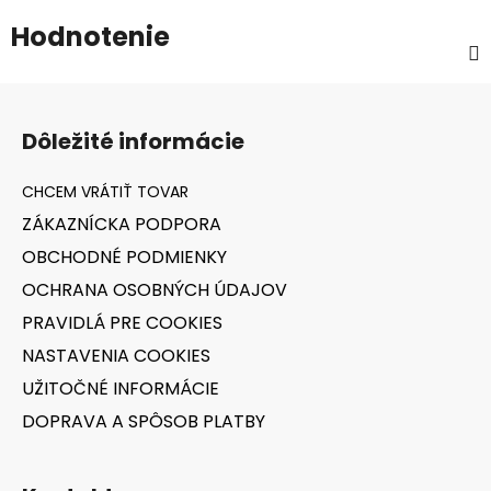
Hodnotenie
Z
á
Dôležité informácie
p
ä
t
ZÁKAZNÍCKA PODPORA
i
OBCHODNÉ PODMIENKY
e
OCHRANA OSOBNÝCH ÚDAJOV
PRAVIDLÁ PRE COOKIES
NASTAVENIA COOKIES
UŽITOČNÉ INFORMÁCIE
DOPRAVA A SPÔSOB PLATBY