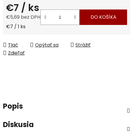
€7
/ ks
€5,69 bez DPH
DO KOŠÍKA
Jednotková cena:
€7 / 1 ks
Tlač
Opýtať sa
Strážiť
Zdieľať
Popis
Diskusia