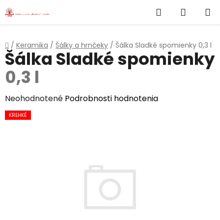
}
Hľadať
NÁKUP
Prejsť
na
KOŠÍK
obsah
Domov
/
Keramika
/
Šálky a hrnčeky
/
Šálka Sladké spomienky
0,3 l
Šálka Sladké spomienky
0,3 l
Priemerné
Neohodnotené
Podrobnosti hodnotenia
hodnotenie
KREHKÉ
produktu
je
0,0
z
5
hviezdičiek.