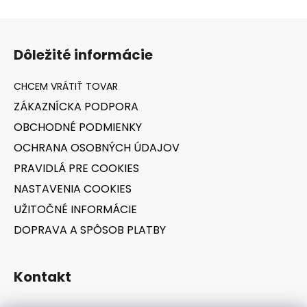
Z
á
Dôležité informácie
p
ä
t
ZÁKAZNÍCKA PODPORA
i
OBCHODNÉ PODMIENKY
e
OCHRANA OSOBNÝCH ÚDAJOV
PRAVIDLÁ PRE COOKIES
NASTAVENIA COOKIES
UŽITOČNÉ INFORMÁCIE
DOPRAVA A SPÔSOB PLATBY
Kontakt