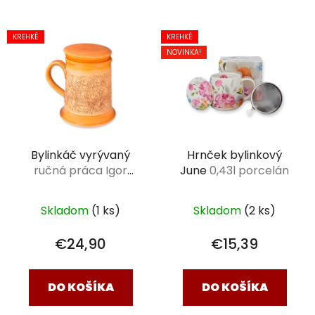
KREHKÉ
KREHKÉ
NOVINKA!
Bylinkáč vyrývaný
Hrnček bylinkový
ručná práca Igor
June
0,43l porcelán
Macák 0,6 l
Skladom
(1 ks)
Skladom
(2 ks)
€24,90
€15,39
DO KOŠÍKA
DO KOŠÍKA