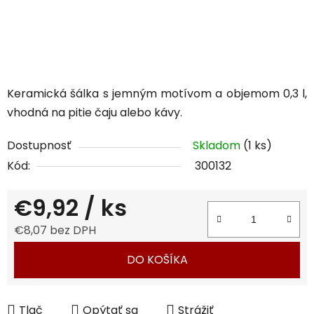
Keramická šálka s jemným motívom a objemom 0,3 l,
vhodná na pitie čaju alebo kávy.
Dostupnosť
Skladom
(1 ks)
Kód:
300132
€9,92
/ ks
€8,07 bez DPH
Jednotková cena:
DO KOŠÍKA
Tlač
Opýtať sa
Strážiť