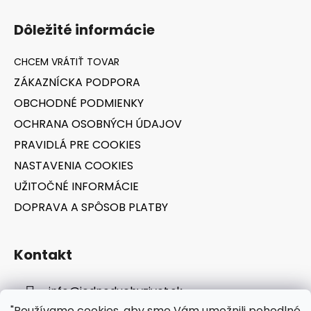
Z
á
Dôležité informácie
p
ä
t
ZÁKAZNÍCKA PODPORA
i
OBCHODNÉ PODMIENKY
e
OCHRANA OSOBNÝCH ÚDAJOV
PRAVIDLÁ PRE COOKIES
NASTAVENIA COOKIES
UŽITOČNÉ INFORMÁCIE
DOPRAVA A SPÔSOB PLATBY
Kontakt
info
@
jednoduchyzivot.sk
"Používame cookies, aby sme Vám umožnili pohodlné