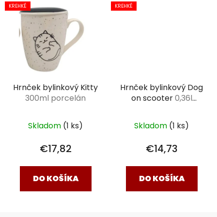
KREHKÉ
KREHKÉ
Hrnček bylinkový Kitty
Hrnček bylinkový Dog
300ml porcelán
on scooter
0,36l
porcelán
Skladom
(1 ks)
Skladom
(1 ks)
€17,82
€14,73
DO KOŠÍKA
DO KOŠÍKA