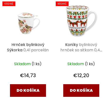
KREHKÉ
KREHKÉ
Hrnček bylinkový
Koníky
bylinkový
Sýkorka
0,4l porcelán
hrnček so sitkom 0,42
l
Skladom
(1 ks)
Skladom
(1 ks)
€14,73
€12,20
DO KOŠÍKA
DO KOŠÍKA