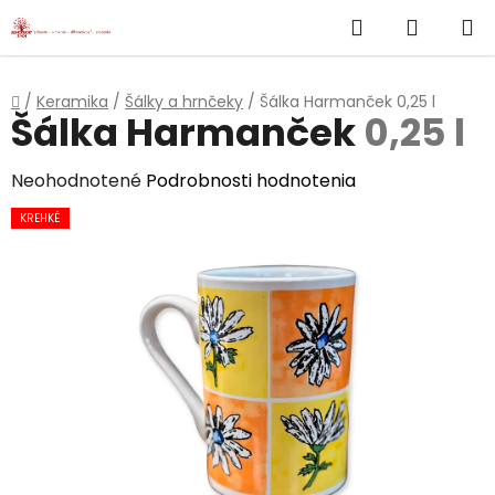
}
Hľadať
NÁKUP
Prejsť
na
KOŠÍK
obsah
Domov
/
Keramika
/
Šálky a hrnčeky
/
Šálka Harmanček
0,25 l
Šálka Harmanček
0,25 l
Priemerné
Neohodnotené
Podrobnosti hodnotenia
hodnotenie
KREHKÉ
produktu
je
0,0
z
5
hviezdičiek.