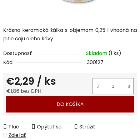
Krásna keramická šálka s objemom 0,25 l vhodná na
pitie čaju alebo kávy.
Dostupnosť
Skladom
(1 ks)
Kód:
300127
€2,29
/ ks
€1,86 bez DPH
Jednotková cena:
DO KOŠÍKA
Tlač
Opýtať sa
Strážiť
Zdieľať