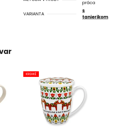
práca
s
VARIANTA
tanierikom
ovar
KREHKÉ