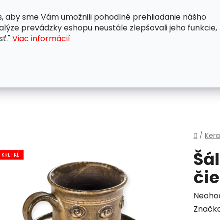
, aby sme Vám umožnili pohodlné prehliadanie nášho
A
OBCHODNÉ PODMIENKY
OCHRANA OSOBNÝCH ÚDAJ
lýze prevádzky eshopu neustále zlepšovali jeho funkcie,
sť."
Viac informácií
Domo
/
Ker
Šá
KREHKÉ
či
Priem
Neoho
hodnot
Značk