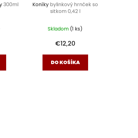
ty
300ml
Koníky
bylinkový hrnček so
sitkom 0,42 l
)
Skladom
(1 ks)
€12,20
DO KOŠÍKA