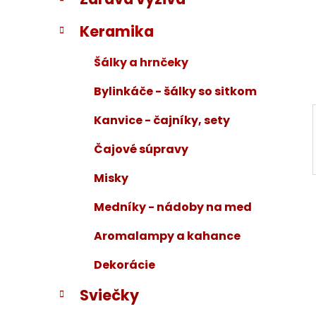
i
a
e
n
Keramika
e
l
Šálky a hrnčeky
Bylinkáče - šálky so sitkom
Kanvice - čajníky, sety
Čajové súpravy
Misky
Medníky - nádoby na med
Aromalampy a kahance
Dekorácie
Sviečky