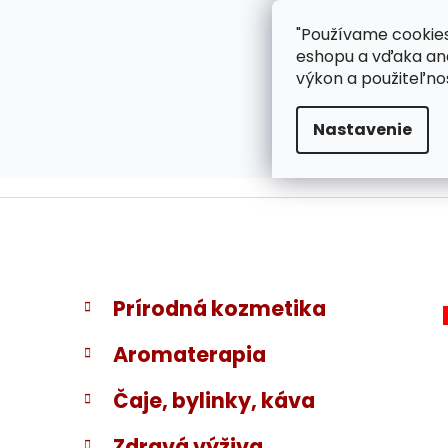
}
Prejsť
"Používame cookies
ZÁKAZNÍCKA PODPOR
na
eshopu a vďaka ana
obsah
výkon a použiteľno
Nastavenie
B
K
Preskočiť
Prírodná kozmetika
a
kategórie
o
t
č
Aromaterapia
e
n
g
ý
Čaje, bylinky, káva
ó
p
r
Zdravá výživa