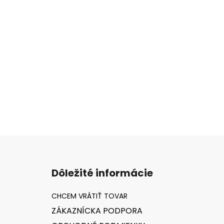
Z
á
Dôležité informácie
p
ä
t
ZÁKAZNÍCKA PODPORA
i