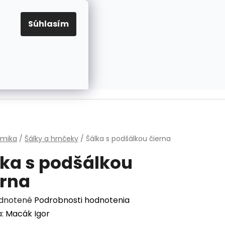
EUR
Prihlásenie
Registrácia
OV
PRAVIDLÁ PRE COOKIES
NASTAVENIA COOKIES
Súhlasím
PRÁZDNY KOŠÍK
NÁKUPNÝ
KOŠÍK
v
amika
/
Šálky a hrnčeky
/
Šálka s podšálkou čierna
lka s podšálkou
erna
erné
dnotené
Podrobnosti hodnotenia
enie
a:
Macák Igor