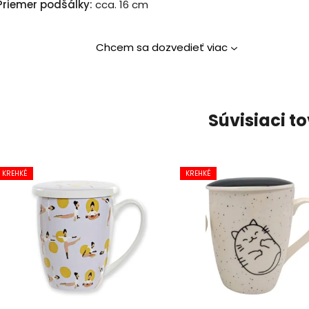
Priemer podšálky:
cca. 16 cm
Chcem sa dozvedieť viac
Súvisiaci t
KREHKÉ
KREHKÉ