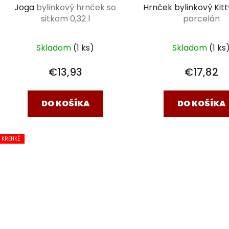
Joga
bylinkový hrnček so
Hrnček bylinkový Kit
sitkom 0,32 l
porcelán
Skladom
(1 ks)
Skladom
(1 ks
€13,93
€17,82
DO KOŠÍKA
DO KOŠÍKA
KREHKÉ