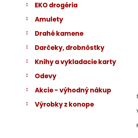
EKO drogéria
Amulety
Drahé kamene
Darčeky, drobnôstky
Knihy a vykladacie karty
Odevy
Akcie - výhodný nákup
Výrobky z konope