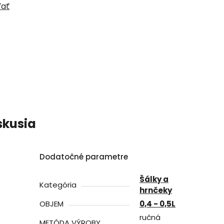
ľať
skusia
Dodatočné parametre
Šálky a
Kategória
hrnčeky
OBJEM
0,4 - 0,5L
ručná
METÓDA VÝROBY