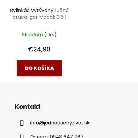
Bylinkáč vyrývaný
ručná
práca Igor Macák 0,6 l
Skladom
(1 ks)
€24,90
DO KOŠÍKA
Kontakt
info
@
jednoduchyzivot.sk
E-shop: 0948 647 767