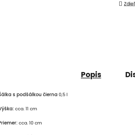
Zdie
Popis
Di
Šálka s podšálkou čierna
0,5 l
Výška:
cca. 11 cm
Priemer:
cca. 10 cm