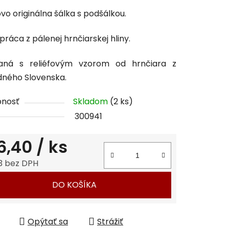
tu
ovo originálna šálka s podšálkou.
práca z pálenej hrnčiarskej hliny.
aná s reliéfovým vzorom od hrnčiara z
čiek.
ného Slovenska.
pnosť
Skladom
(2 ks)
300941
6,40
/ ks
3 bez DPH
tková cena:
DO KOŠÍKA
Opýtať sa
Strážiť