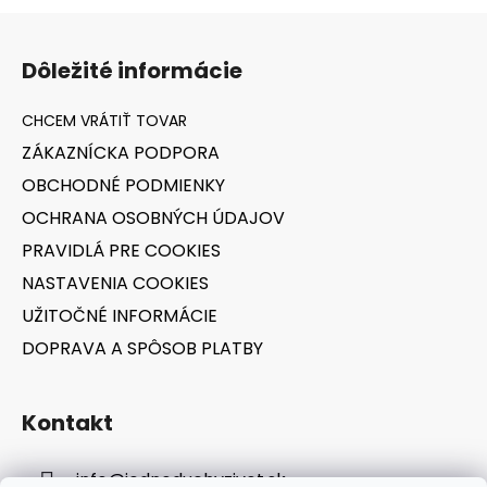
Z
á
Dôležité informácie
p
ä
t
ZÁKAZNÍCKA PODPORA
i
OBCHODNÉ PODMIENKY
e
OCHRANA OSOBNÝCH ÚDAJOV
PRAVIDLÁ PRE COOKIES
NASTAVENIA COOKIES
UŽITOČNÉ INFORMÁCIE
DOPRAVA A SPÔSOB PLATBY
Kontakt
info
@
jednoduchyzivot.sk