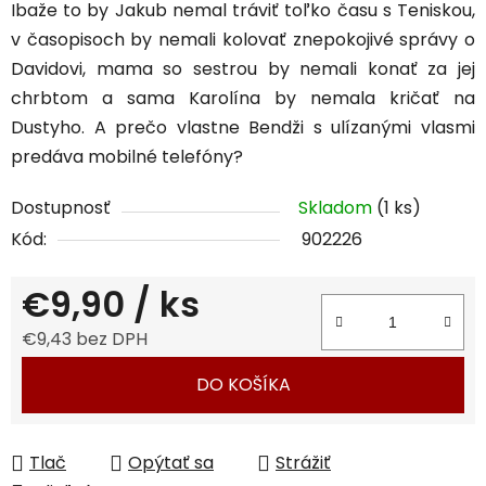
Ibaže to by Jakub nemal tráviť toľko času s Teniskou,
v časopisoch by nemali kolovať znepokojivé správy o
Davidovi, mama so sestrou by nemali konať za jej
chrbtom a sama Karolína by nemala kričať na
Dustyho. A prečo vlastne Bendži s ulízanými vlasmi
predáva mobilné telefóny?
Dostupnosť
Skladom
(1 ks)
Kód:
902226
€9,90
/ ks
€9,43 bez DPH
Jednotková cena:
DO KOŠÍKA
Tlač
Opýtať sa
Strážiť