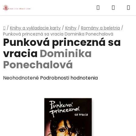
}
Hľadať
NÁKUP
Prejsť
na
KOŠÍK
obsah
Domov
/
Knihy a vykladacie karty
/
Knihy
/
Romány a beletria
/
Punková princezná sa vracia
Dominika Ponechalová
Punková princezná sa
vracia
Dominika
Ponechalová
Priemerné
Neohodnotené
Podrobnosti hodnotenia
hodnotenie
produktu
je
0,0
z
5
hviezdičiek.