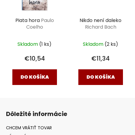
Piata hora
Paulo
Nikdo není daleko
Coelho
Richard Bach
Skladom
(1 ks)
Skladom
(2 ks)
€10,54
€11,34
DO KOŠÍKA
DO KOŠÍKA
Z
á
Dôležité informácie
p
ä
t