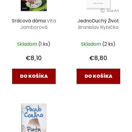
Srdcová dáma
Vita
JednoDuchý Život
Jamborová
Branislav Rybička
Skladom
(1 ks)
Skladom
(2 ks)
€8,10
€8,80
DO KOŠÍKA
DO KOŠÍKA