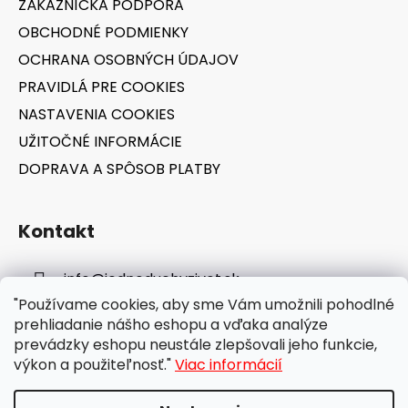
ZÁKAZNÍCKA PODPORA
i
OBCHODNÉ PODMIENKY
e
OCHRANA OSOBNÝCH ÚDAJOV
PRAVIDLÁ PRE COOKIES
NASTAVENIA COOKIES
UŽITOČNÉ INFORMÁCIE
DOPRAVA A SPÔSOB PLATBY
Kontakt
info
@
jednoduchyzivot.sk
"Používame cookies, aby sme Vám umožnili pohodlné
E-shop: 0948 647 767
prehliadanie nášho eshopu a vďaka analýze
prevádzky eshopu neustále zlepšovali jeho funkcie,
výkon a použiteľnosť."
Viac informácií