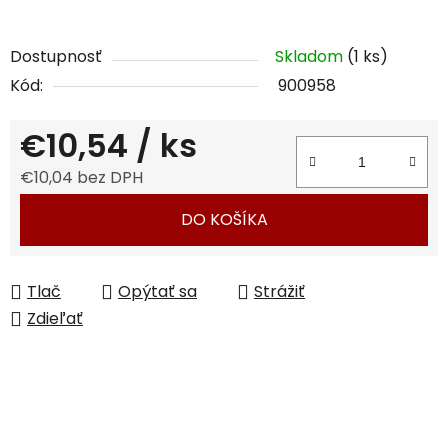
Dostupnosť
Skladom
(1 ks)
Kód:
900958
€10,54
/ ks
€10,04 bez DPH
Jednotková cena:
DO KOŠÍKA
Tlač
Opýtať sa
Strážiť
Zdieľať