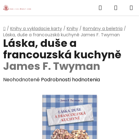
}
Hľadať
NÁKUP
Prejsť
na
KOŠÍK
obsah
Domov
/
Knihy a vykladacie karty
/
Knihy
/
Romány a beletria
/
Láska, duše a francouzská kuchyně
James F. Twyman
Láska, duše a
francouzská kuchyně
James F. Twyman
Priemerné
Neohodnotené
Podrobnosti hodnotenia
hodnotenie
produktu
je
0,0
z
5
hviezdičiek.