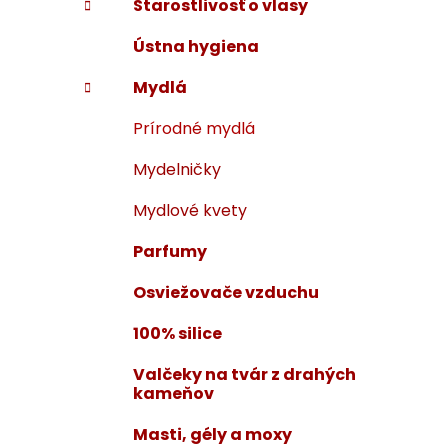
Starostlivosť o vlasy
i
a
e
n
Ústna hygiena
e
Mydlá
l
Prírodné mydlá
Mydelničky
Mydlové kvety
Parfumy
Osviežovače vzduchu
100% silice
Valčeky na tvár z drahých
kameňov
Masti, gély a moxy