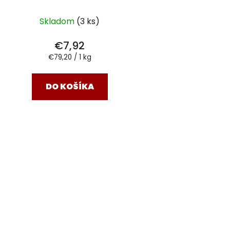
Skladom
(3 ks)
€7,92
Jednotková
€79,20 / 1 kg
cena:
DO KOŠÍKA