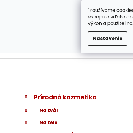
}
Prejsť
"Používame cookies
ZÁKAZNÍCKA PODPOR
na
eshopu a vďaka ana
obsah
výkon a použiteľno
Nastavenie
B
K
Preskočiť
Prírodná kozmetika
a
kategórie
o
t
č
Na tvár
e
n
g
Na telo
ý
ó
p
r