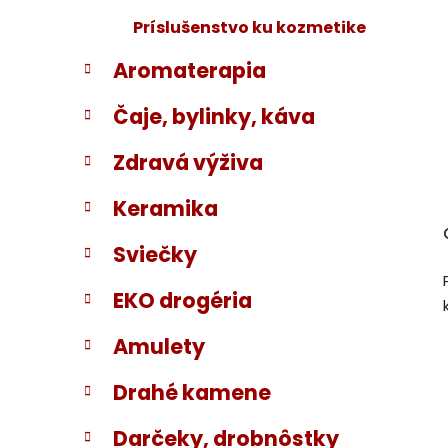
Príslušenstvo ku kozmetike
Aromaterapia
Čaje, bylinky, káva
Zdravá výživa
Keramika
Sviečky
EKO drogéria
Amulety
Drahé kamene
Darčeky, drobnôstky