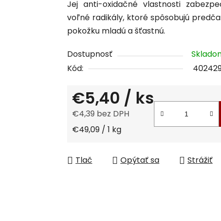
Jej anti-oxidačné vlastnosti zabezp
je
voľné radikály, ktoré spôsobujú predča
0,0
pokožku mladú a šťastnú.
z
5
Dostupnosť
Sklad
hviezdičiek.
Kód:
40242
€5,40
/ ks
€4,39 bez DPH
Jednotková cena:
€49,09 / 1 kg
Tlač
Opýtať sa
Strážiť