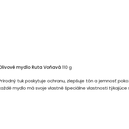
Olivové mydlo Ruta Voňavá
110 g
Prírodný tuk poskytuje ochranu, zlepšuje tón a jemnosť p
každé mydlo má svoje vlastné špeciálne vlastnosti týkajúce sa