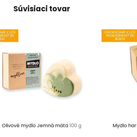
Súvisiaci tovar
ME V LETE
ODPORÚČAME V LETE
NÁVAŤ DO
NEOBJEDNÁVAŤ DO
XOV
BOXOV
Olivové mydlo Jemná mäta
100 g
Mydlo ha