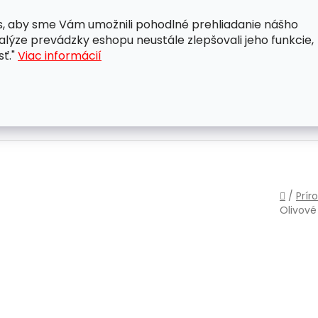
, aby sme Vám umožnili pohodlné prehliadanie nášho
A
OBCHODNÉ PODMIENKY
OCHRANA OSOBNÝCH ÚDAJ
lýze prevádzky eshopu neustále zlepšovali jeho funkcie,
sť."
Viac informácií
Domo
/
Prír
Olivov