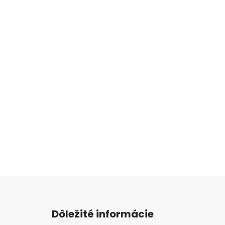
Z
á
Dôležité informácie
p