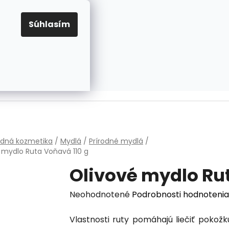
EUR
Prihlásenie
Registrácia
OV
PRAVIDLÁ PRE COOKIES
NASTAVENIA COOKIES
Súhlasím
PRÁZDNY KOŠÍK
NÁKUPNÝ
KOŠÍK
v
odná kozmetika
/
Mydlá
/
Prírodné mydlá
/
é mydlo Ruta Voňavá
110 g
Olivové mydlo R
Priemerné
Neohodnotené
Podrobnosti hodnotenia
hodnotenie
Vlastnosti ruty pomáhajú liečiť pokožku 
produktu