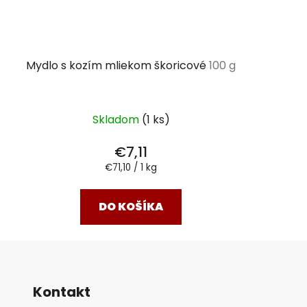
Mydlo s kozím mliekom škoricové
100 g
Skladom
(1 ks)
€7,11
Jednotková
€71,10 / 1 kg
cena:
DO KOŠÍKA
Kontakt