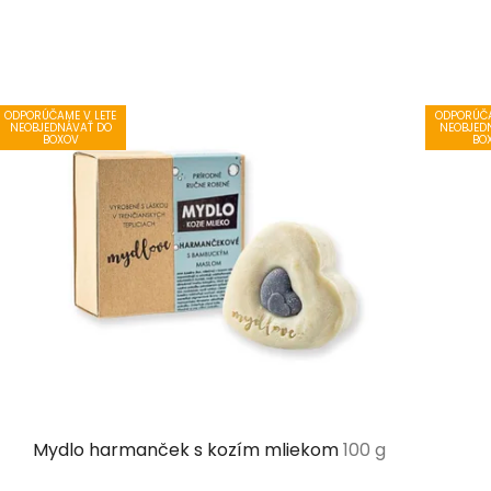
ODPORÚČAME V LETE
ODPORÚČA
NEOBJEDNÁVAŤ DO
NEOBJED
BOXOV
BO
Mydlo harmanček s kozím mliekom
100 g