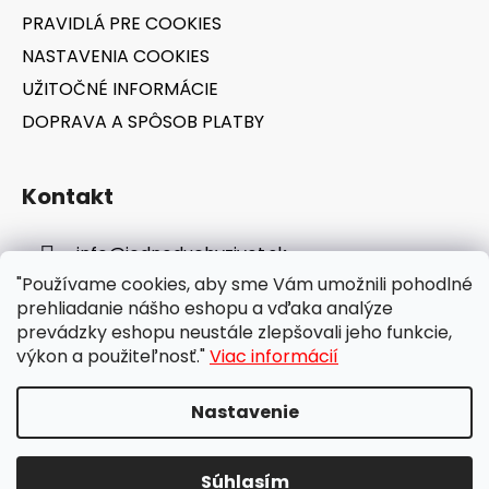
PRAVIDLÁ PRE COOKIES
NASTAVENIA COOKIES
UŽITOČNÉ INFORMÁCIE
DOPRAVA A SPÔSOB PLATBY
Kontakt
info
@
jednoduchyzivot.sk
"Používame cookies, aby sme Vám umožnili pohodlné
E-shop: 0948 647 767
prehliadanie nášho eshopu a vďaka analýze
prevádzky eshopu neustále zlepšovali jeho funkcie,
výkon a použiteľnosť."
Viac informácií
Nastavenie
Vytvoril Shoptet
Súhlasím
Copyright 2026
jednoduchyzivot.sk
. Všetky práva