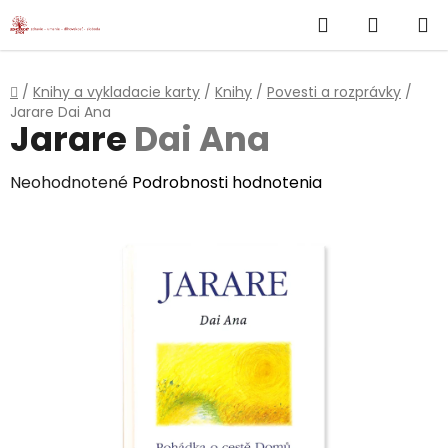
}
Hľadať
NÁKUP
Prejsť
na
KOŠÍK
obsah
Domov
/
Knihy a vykladacie karty
/
Knihy
/
Povesti a rozprávky
/
Jarare
Dai Ana
Jarare
Dai Ana
Priemerné
Neohodnotené
Podrobnosti hodnotenia
hodnotenie
produktu
je
0,0
z
5
hviezdičiek.