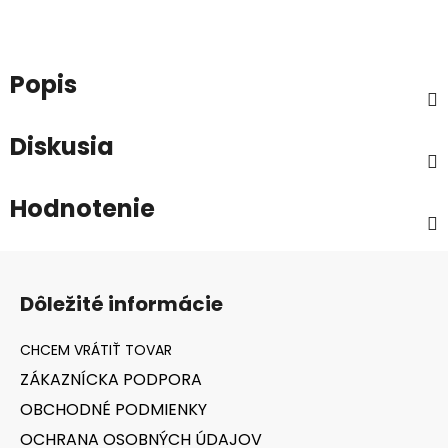
Popis
Diskusia
Hodnotenie
Z
á
Dôležité informácie
p
ä
t
ZÁKAZNÍCKA PODPORA
i
OBCHODNÉ PODMIENKY
e
OCHRANA OSOBNÝCH ÚDAJOV