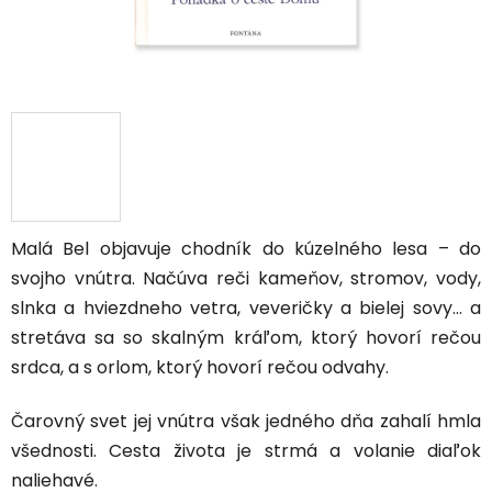
Malá Bel objavuje chodník do kúzelného lesa – do
svojho vnútra. Načúva reči kameňov, stromov, vody,
slnka a hviezdneho vetra, veveričky a bielej sovy... a
stretáva sa so skalným kráľom, ktorý hovorí rečou
srdca, a s orlom, ktorý hovorí rečou odvahy.
Čarovný svet jej vnútra však jedného dňa zahalí hmla
všednosti. Cesta života je strmá a volanie diaľok
naliehavé.