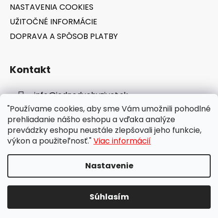
NASTAVENIA COOKIES
UŽITOČNÉ INFORMÁCIE
DOPRAVA A SPÔSOB PLATBY
Kontakt
info
@
jednoduchyzivot.sk
"Používame cookies, aby sme Vám umožnili pohodlné
E-shop: 0948 647 767
prehliadanie nášho eshopu a vďaka analýze
prevádzky eshopu neustále zlepšovali jeho funkcie,
výkon a použiteľnosť."
Viac informácií
Nastavenie
Vytvoril Shoptet
Súhlasím
Copyright 2026
jednoduchyzivot.sk
. Všetky práva
vyhradené.
Upraviť nastavenie cookies