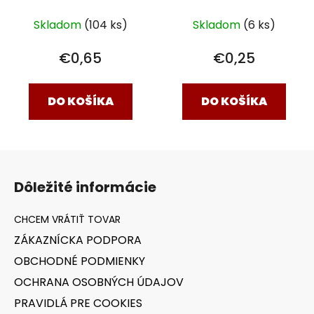
Skladom
(6 ks)
Skladom
(104 ks)
€0,25
€0,65
DO KOŠÍKA
DO KOŠÍKA
Z
á
Dôležité informácie
p
ä
t
ZÁKAZNÍCKA PODPORA
i
OBCHODNÉ PODMIENKY
e
OCHRANA OSOBNÝCH ÚDAJOV
PRAVIDLÁ PRE COOKIES