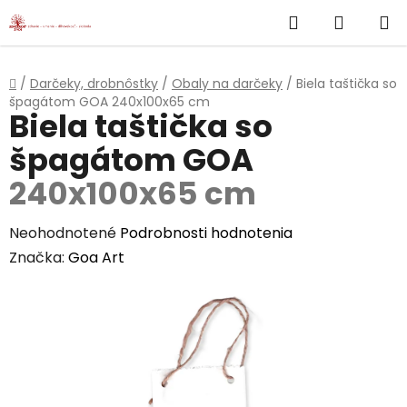
}
Hľadať
NÁKUP
Prejsť
na
KOŠÍK
obsah
Domov
/
Darčeky, drobnôstky
/
Obaly na darčeky
/
Biela taštička so
špagátom GOA
240x100x65 cm
Biela taštička so
špagátom GOA
240x100x65 cm
Priemerné
Neohodnotené
Podrobnosti hodnotenia
hodnotenie
Značka:
Goa Art
produktu
je
0,0
z
5
hviezdičiek.