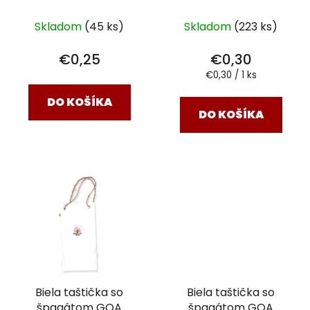
70x80x40 cm
Skladom
(223 ks)
Skladom
(45 ks)
€0,30
€0,25
Jednotková
€0,30 / 1 ks
cena:
DO KOŠÍKA
DO KOŠÍKA
Biela taštička so
Biela taštička so
špagátom GOA
špagátom GOA