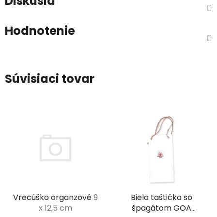
Diskusia
Hodnotenie
Súvisiaci tovar
Biela taštička so
Vrecúško organzové
9
špagátom GOA
x 12,5 cm