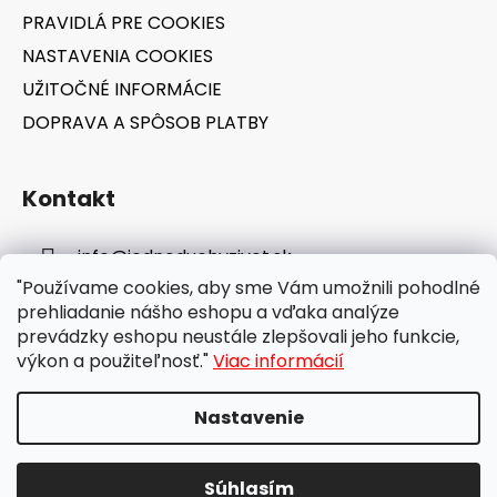
PRAVIDLÁ PRE COOKIES
NASTAVENIA COOKIES
UŽITOČNÉ INFORMÁCIE
DOPRAVA A SPÔSOB PLATBY
Kontakt
info
@
jednoduchyzivot.sk
"Používame cookies, aby sme Vám umožnili pohodlné
E-shop: 0948 647 767
prehliadanie nášho eshopu a vďaka analýze
prevádzky eshopu neustále zlepšovali jeho funkcie,
výkon a použiteľnosť."
Viac informácií
Nastavenie
Vytvoril Shoptet
Súhlasím
Copyright 2026
jednoduchyzivot.sk
. Všetky práva