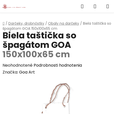
}
Hľadať
NÁKUP
Prejsť
na
KOŠÍK
obsah
Domov
/
Darčeky, drobnôstky
/
Obaly na darčeky
/
Biela taštička so
špagátom GOA
150x100x65 cm
Biela taštička so
špagátom GOA
150x100x65 cm
Priemerné
Neohodnotené
Podrobnosti hodnotenia
hodnotenie
Značka:
Goa Art
produktu
je
0,0
z
5
hviezdičiek.