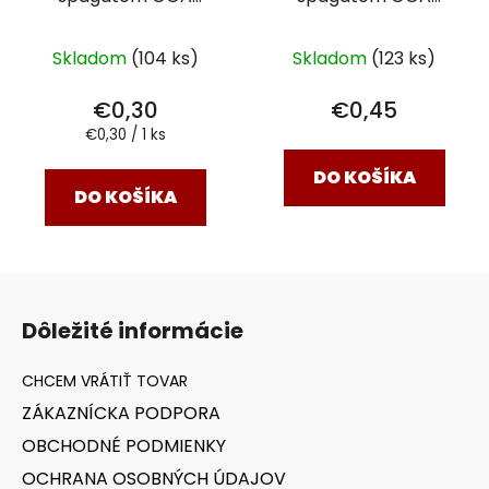
185x80x65 cm
240x100x65 cm
Skladom
(104 ks)
Skladom
(123 ks)
€0,30
€0,45
Jednotková
€0,30 / 1 ks
cena:
DO KOŠÍKA
DO KOŠÍKA
Z
á
Dôležité informácie
p
ä
t
ZÁKAZNÍCKA PODPORA
i
OBCHODNÉ PODMIENKY
e
OCHRANA OSOBNÝCH ÚDAJOV