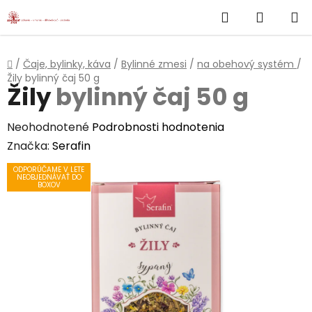
}
Hľadať
NÁKUP
Prejsť
na
KOŠÍK
obsah
Domov
/
Čaje, bylinky, káva
/
Bylinné zmesi
/
na obehový systém
/
Žily
bylinný čaj 50 g
Žily
bylinný čaj 50 g
Priemerné
Neohodnotené
Podrobnosti hodnotenia
hodnotenie
Značka:
Serafin
produktu
ODPORÚČAME V LETE
NEOBJEDNÁVAŤ DO
je
BOXOV
0,0
z
5
hviezdičiek.