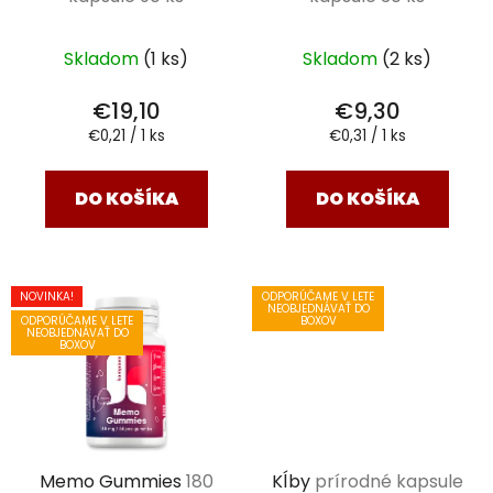
Skladom
(1 ks)
Skladom
(2 ks)
€19,10
€9,30
Jednotková
Jednotková
€0,21 / 1 ks
€0,31 / 1 ks
cena:
cena:
DO KOŠÍKA
DO KOŠÍKA
NOVINKA!
ODPORÚČAME V LETE
NEOBJEDNÁVAŤ DO
ODPORÚČAME V LETE
BOXOV
NEOBJEDNÁVAŤ DO
BOXOV
Memo Gummies
180
Kĺby
prírodné kapsule