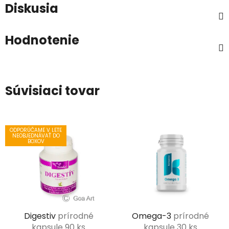
Diskusia
Hodnotenie
Súvisiaci tovar
ODPORÚČAME V LETE
NEOBJEDNÁVAŤ DO
BOXOV
Digestiv
prírodné
Omega-3
prírodné
kapsule 90 ks
kapsule 30 ks