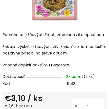
Pomáha pri kŕčových žilách, zápaloch žíl a opuchoch.
Znižuje výskyt kŕčových žíl, zmierňuje ich bolesť a
pozitívne pôsobí na žilové opuchy.
Vhodné doplniť tinktúrou
Pagaštan
.
Dostupnosť
Skladom
(3 ks)
Kód:
11512
€3,10
/ ks
€2,61 bez DPH