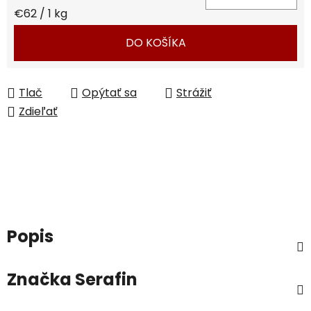
Jednotková cena:
€62 / 1 kg
DO KOŠÍKA
Tlač
Opýtať sa
Strážiť
Zdieľať
Popis
Značka
Serafin