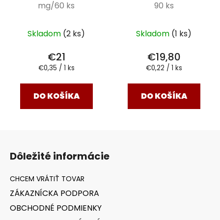
mg/60 ks
90 ks
Skladom
(2 ks)
Skladom
(1 ks)
€21
€19,80
Jednotková
Jednotková
€0,35 / 1 ks
€0,22 / 1 ks
cena:
cena:
DO KOŠÍKA
DO KOŠÍKA
Z
á
Dôležité informácie
p
ä
t
ZÁKAZNÍCKA PODPORA
i
OBCHODNÉ PODMIENKY
e