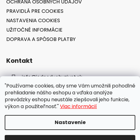
OCHRANA OSOBNÝCH ÚDAJOV
PRAVIDLÁ PRE COOKIES
NASTAVENIA COOKIES
UŽITOČNÉ INFORMÁCIE
DOPRAVA A SPÔSOB PLATBY
Kontakt
info
@
jednoduchyzivot.sk
"Používame cookies, aby sme Vám umožnili pohodlné
E-shop: 0948 647 767
prehliadanie nášho eshopu a vďaka analýze
prevádzky eshopu neustále zlepšovali jeho funkcie,
výkon a použiteľnosť."
Viac informácií
Nastavenie
Vytvoril Shoptet