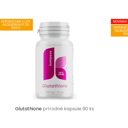
ODPORÚČAME V LETE
NOVINKA!
NEOBJEDNÁVAŤ DO
ODPORÚČA
BOXOV
NEOBJED
BO
Glutathione
prírodné kapsule 90 ks