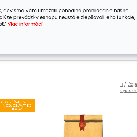
, aby sme Vám umožnili pohodlné prehliadanie nášho
A
OBCHODNÉ PODMIENKY
OCHRANA OSOBNÝCH ÚDAJ
lýze prevádzky eshopu neustále zlepšovali jeho funkcie,
sť."
Viac informácií
Domo
/
Čaje
systé
ODPORÚČAME V LETE
NEOBJEDNÁVAŤ DO
BOXOV