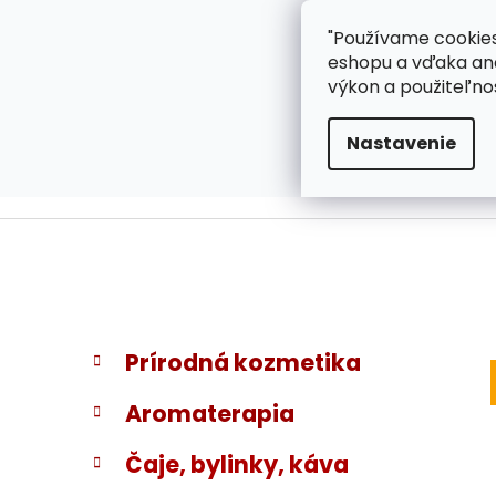
}
Prejsť
"Používame cookies
ZÁKAZNÍCKA PODPOR
na
eshopu a vďaka ana
obsah
výkon a použiteľno
Nastavenie
B
K
Preskočiť
Prírodná kozmetika
a
kategórie
o
t
č
Aromaterapia
e
n
g
ý
Čaje, bylinky, káva
ó
p
r