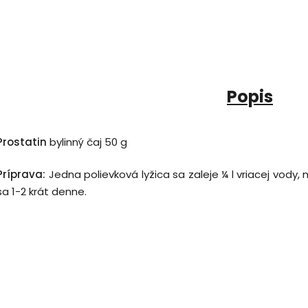
Popis
Prostatin
bylinný čaj 50 g
Príprava:
Jedna polievková lyžica sa zaleje ¼ l vriacej vody,
sa 1-2 krát denne.