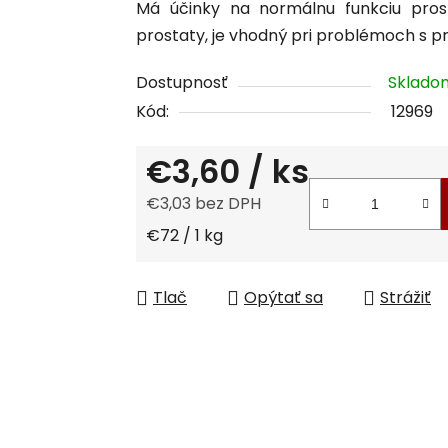
Má účinky na normálnu funkciu prost
je
prostaty, je vhodný pri problémoch s
0,0
z
Dostupnosť
Sklad
5
Kód:
12969
hviezdičiek.
€3,60
/ ks
€3,03 bez DPH
Jednotková cena:
€72 / 1 kg
Tlač
Opýtať sa
Strážiť