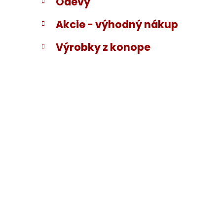
Odevy
Akcie - výhodný nákup
Výrobky z konope