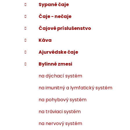
Sypané čaje
i
a
e
n
Čaje - nečaje
e
l
Čajové príslušenstvo
Káva
Ajurvédske čaje
Bylinné zmesi
na dýchací systém
na imunitný a lymfatický systém
na pohybový systém
na tráviaci systém
na nervový systém