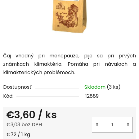
Čaj vhodný pri menopauze, pije sa pri prvých
známkach klimaktéria. Pomáha pri návaloch a
klimakterických problémoch.
Dostupnosť
Skladom
(3 ks)
Kód:
12889
€3,60
/ ks
€3,03 bez DPH
Jednotková cena:
€72 / 1 kg