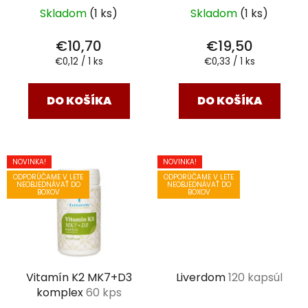
Skladom
(1 ks)
Skladom
(1 ks)
€10,70
€19,50
Jednotková
Jednotková
€0,12 / 1 ks
€0,33 / 1 ks
cena:
cena:
DO KOŠÍKA
DO KOŠÍKA
NOVINKA!
NOVINKA!
ODPORÚČAME V LETE
ODPORÚČAME V LETE
NEOBJEDNÁVAŤ DO
NEOBJEDNÁVAŤ DO
BOXOV
BOXOV
Vitamín K2 MK7+D3
Liverdom
120 kapsúl
komplex
60 kps