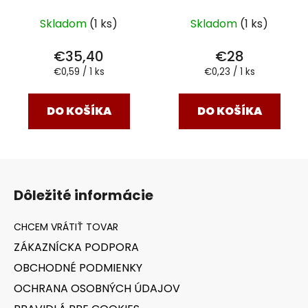
Skladom
(1 ks)
Skladom
(1 ks)
€35,40
€28
Jednotková
Jednotková
€0,59 / 1 ks
€0,23 / 1 ks
cena:
cena:
DO KOŠÍKA
DO KOŠÍKA
Z
á
Dôležité informácie
p
ä
t
ZÁKAZNÍCKA PODPORA
i
OBCHODNÉ PODMIENKY
e
OCHRANA OSOBNÝCH ÚDAJOV