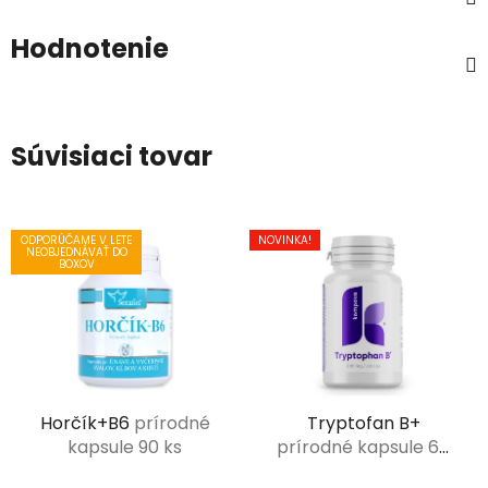
Hodnotenie
Súvisiaci tovar
ODPORÚČAME V LETE
NOVINKA!
NEOBJEDNÁVAŤ DO
BOXOV
Horčík+B6
prírodné
Tryptofan B+
kapsule 90 ks
prírodné kapsule 60
ks