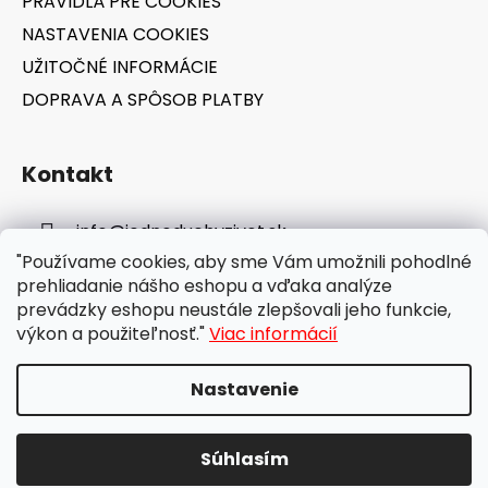
PRAVIDLÁ PRE COOKIES
NASTAVENIA COOKIES
UŽITOČNÉ INFORMÁCIE
DOPRAVA A SPÔSOB PLATBY
Kontakt
info
@
jednoduchyzivot.sk
"Používame cookies, aby sme Vám umožnili pohodlné
E-shop: 0948 647 767
prehliadanie nášho eshopu a vďaka analýze
prevádzky eshopu neustále zlepšovali jeho funkcie,
výkon a použiteľnosť."
Viac informácií
Nastavenie
Vytvoril Shoptet
Súhlasím
Copyright 2026
jednoduchyzivot.sk
. Všetky práva