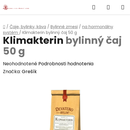
}
Hľadať
NÁKUP
Prejsť
na
KOŠÍK
obsah
Domov
/
Čaje, bylinky, káva
/
Bylinné zmesi
/
na hormonálny
systém
/
Klimakterin
bylinný čaj 50 g
Klimakterin
bylinný čaj
50 g
Priemerné
Neohodnotené
Podrobnosti hodnotenia
hodnotenie
Značka:
Grešík
produktu
je
0,0
z
5
hviezdičiek.