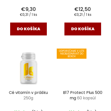
€9,30
€12,50
Jednotková
Jednotková
€0,31 / 1 ks
€0,21 / 1 ks
cena:
cena:
DO KOŠÍKA
DO KOŠÍKA
ODPORÚČAME V LETE
NEOBJEDNÁVAŤ DO
BOXOV
Cé vitamín v prášku
B17 Protect Plus 500
250g
mg
60 kapsúl