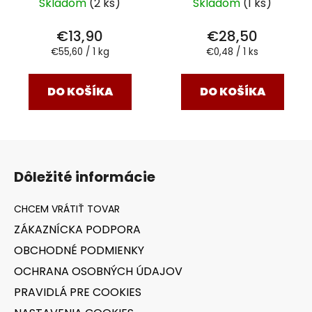
Skladom
(2 ks)
Skladom
(1 ks)
€13,90
€28,50
Jednotková
Jednotková
€55,60 / 1 kg
€0,48 / 1 ks
cena:
cena:
DO KOŠÍKA
DO KOŠÍKA
Z
á
Dôležité informácie
p
ä
t
ZÁKAZNÍCKA PODPORA
i
OBCHODNÉ PODMIENKY
e
OCHRANA OSOBNÝCH ÚDAJOV
PRAVIDLÁ PRE COOKIES