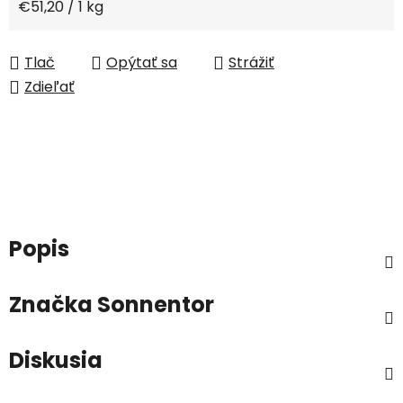
Jednotková cena:
€51,20 / 1 kg
Tlač
Opýtať sa
Strážiť
Zdieľať
Popis
Značka
Sonnentor
Diskusia