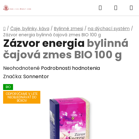
}
Hľadať
NÁKUP
Prejsť
na
KOŠÍK
obsah
Domov
/
Čaje, bylinky, káva
/
Bylinné zmesi
/
na dýchací systém
/
Zázvor energia
bylinná čajová zmes BIO 100 g
Zázvor energia
bylinná
čajová zmes BIO 100 g
Priemerné
Neohodnotené
Podrobnosti hodnotenia
hodnotenie
Značka:
Sonnentor
produktu
BIO
je
ODPORÚČAME V LETE
NEOBJEDNÁVAŤ DO
0,0
BOXOV
z
5
hviezdičiek.