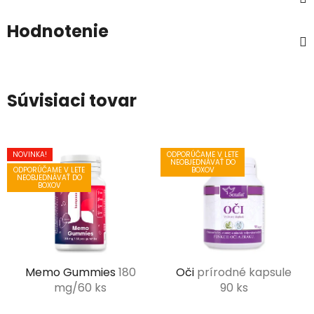
Hodnotenie
Súvisiaci tovar
NOVINKA!
ODPORÚČAME V LETE
NEOBJEDNÁVAŤ DO
ODPORÚČAME V LETE
BOXOV
NEOBJEDNÁVAŤ DO
BOXOV
Memo Gummies
180
Oči
prírodné kapsule
mg/60 ks
90 ks