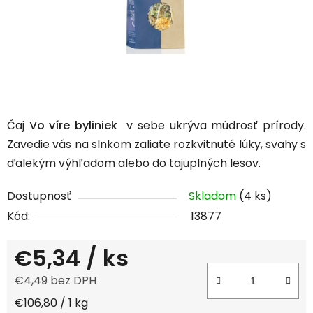
Čaj
Vo víre byliniek
v sebe ukrýva múdrosť prírody.
Zavedie vás na slnkom zaliate rozkvitnuté lúky, svahy s
ďalekým výhľadom alebo do tajuplných lesov.
Dostupnosť
Skladom
(4 ks)
Kód:
13877
€5,34
/ ks
€4,49 bez DPH
Jednotková cena:
€106,80 / 1 kg