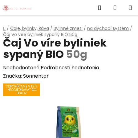
}
Hľadať
NÁKUP
Prejsť
na
KOŠÍK
obsah
Domov
/
Čaje, bylinky, káva
/
Bylinné zmesi
/
na dýchací systém
/
Čaj Vo víre byliniek sypaný BIO
50g
Čaj Vo víre byliniek
sypaný BIO
50g
Priemerné
Neohodnotené
Podrobnosti hodnotenia
hodnotenie
Značka:
Sonnentor
produktu
ODPORÚČAME V LETE
NEOBJEDNÁVAŤ DO
je
BOXOV
0,0
z
5
hviezdičiek.