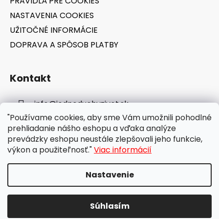
PRAVIDLÁ PRE COOKIES
NASTAVENIA COOKIES
UŽITOČNÉ INFORMÁCIE
DOPRAVA A SPÔSOB PLATBY
Kontakt
info
@
jednoduchyzivot.sk
"Používame cookies, aby sme Vám umožnili pohodlné
E-shop: 0948 647 767
prehliadanie nášho eshopu a vďaka analýze
prevádzky eshopu neustále zlepšovali jeho funkcie,
výkon a použiteľnosť."
Viac informácií
Nastavenie
Vytvoril Shoptet
Súhlasím
Copyright 2026
jednoduchyzivot.sk
. Všetky práva