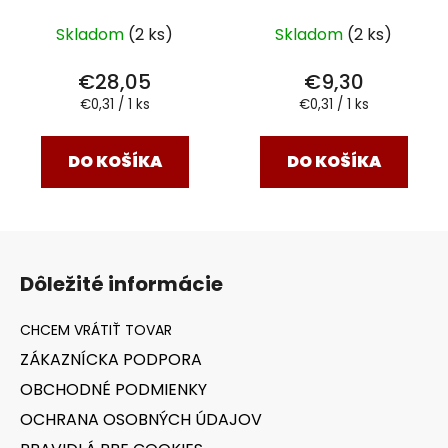
Skladom
(2 ks)
Skladom
(2 ks)
€28,05
€9,30
Jednotková
Jednotková
€0,31 / 1 ks
€0,31 / 1 ks
cena:
cena:
DO KOŠÍKA
DO KOŠÍKA
Z
á
Dôležité informácie
p
ä
t
ZÁKAZNÍCKA PODPORA
i
OBCHODNÉ PODMIENKY
e
OCHRANA OSOBNÝCH ÚDAJOV