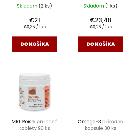
Skladom
(2 ks)
Skladom
(1 ks)
€21
€23,48
Jednotková
Jednotková
€0,35 / 1 ks
€0,26 / 1 ks
cena:
cena:
DO KOŠÍKA
DO KOŠÍKA
MRL Reishi
prírodné
Omega-3
prírodné
tablety 90 ks
kapsule 30 ks