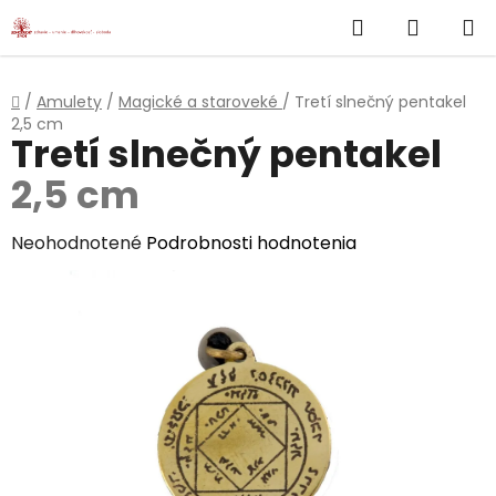
}
Hľadať
NÁKUP
Prejsť
na
KOŠÍK
obsah
Domov
/
Amulety
/
Magické a staroveké
/
Tretí slnečný pentakel
2,5 cm
Tretí slnečný pentakel
2,5 cm
Priemerné
Neohodnotené
Podrobnosti hodnotenia
hodnotenie
produktu
je
0,0
z
5
hviezdičiek.