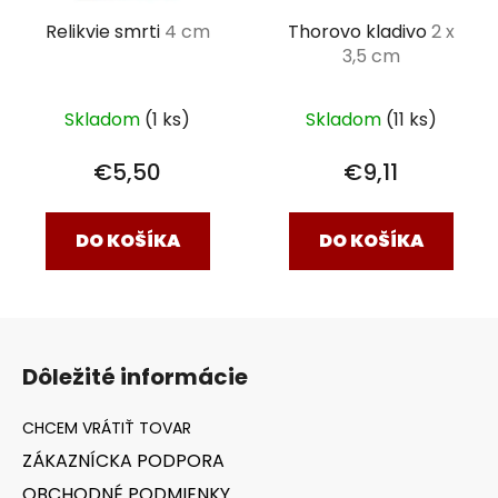
Relikvie smrti
4 cm
Thorovo kladivo
2 x
3,5 cm
Skladom
(1 ks)
Skladom
(11 ks)
€5,50
€9,11
DO KOŠÍKA
DO KOŠÍKA
Z
á
Dôležité informácie
p
ä
t
ZÁKAZNÍCKA PODPORA
i
OBCHODNÉ PODMIENKY