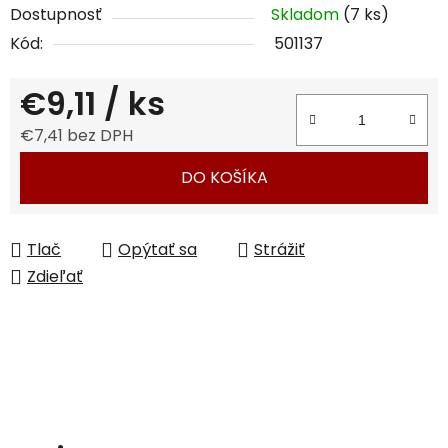
Dostupnosť
Skladom
(7 ks)
Kód:
501137
€9,11
/ ks
€7,41 bez DPH
Jednotková cena:
DO KOŠÍKA
Tlač
Opýtať sa
Strážiť
Zdieľať