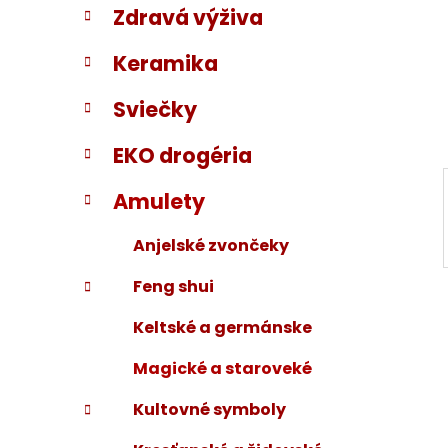
Zdravá výživa
i
a
e
n
Keramika
e
l
Sviečky
EKO drogéria
Amulety
Anjelské zvončeky
Feng shui
Keltské a germánske
Magické a staroveké
Kultovné symboly