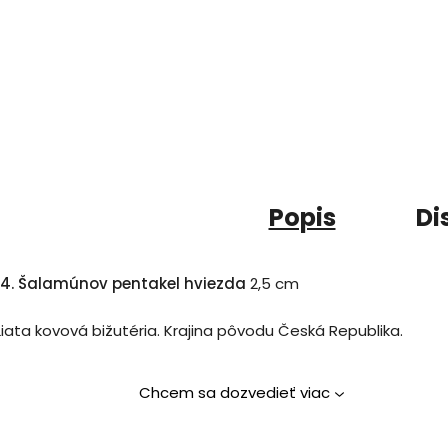
Popis
Di
14. Šalamúnov pentakel hviezda
2,5 cm
Liata kovová bižutéria. Krajina pôvodu Česká Republika.
Chcem sa dozvedieť viac