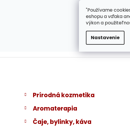
}
Prejsť
"Používame cookies
ZÁKAZNÍCKA PODPOR
na
eshopu a vďaka ana
obsah
výkon a použiteľno
Nastavenie
B
K
Preskočiť
Prírodná kozmetika
a
kategórie
o
t
č
Aromaterapia
e
n
g
ý
Čaje, bylinky, káva
ó
p
r