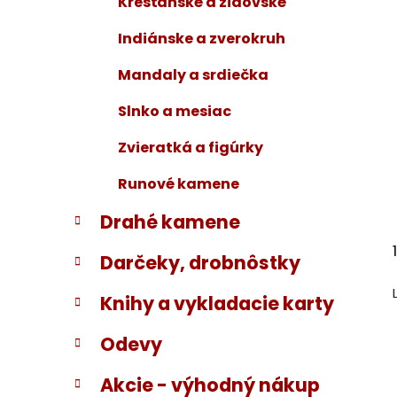
Kresťanské a židovské
Indiánske a zverokruh
Mandaly a srdiečka
Slnko a mesiac
Zvieratká a figúrky
Runové kamene
Drahé kamene
Darčeky, drobnôstky
Knihy a vykladacie karty
Odevy
Akcie - výhodný nákup