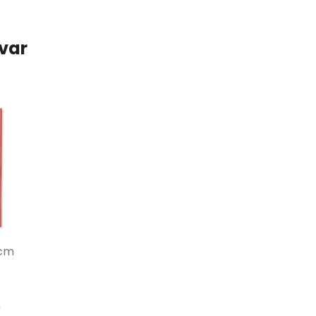
ovar
cm
)