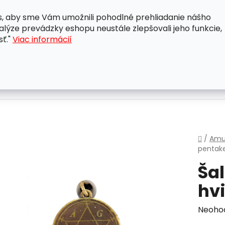
, aby sme Vám umožnili pohodlné prehliadanie nášho
A
OBCHODNÉ PODMIENKY
OCHRANA OSOBNÝCH ÚDAJ
lýze prevádzky eshopu neustále zlepšovali jeho funkcie,
sť."
Viac informácií
Domo
/
Amu
pentake
Ša
hv
Priem
Neoho
hodnot