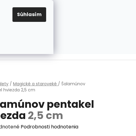
EUR
Prihlásenie
Registrácia
OV
PRAVIDLÁ PRE COOKIES
NASTAVENIA COOKIES
Súhlasím
PRÁZDNY KOŠÍK
NÁKUPNÝ
KOŠÍK
v
lety
/
Magické a staroveké
/
Šalamúnov
l hviezda
2,5 cm
lamúnov pentakel
iezda
2,5 cm
erné
dnotené
Podrobnosti hodnotenia
enie