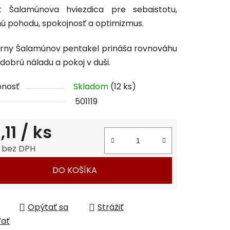
t Šalamúnova hviezdica pre sebaistotu,
tu
ú pohodu, spokojnosť a optimizmus.
rny Šalamúnov pentakel prináša rovnováhu
 dobrú náladu a pokoj v duši.
čiek.
pnosť
Skladom
(12 ks)
501119
,11
/ ks
 bez DPH
tková cena:
DO KOŠÍKA
Opýtať sa
Strážiť
ľať