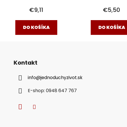
€9,11
€5,50
DO KOŠÍKA
DO KOŠÍKA
Kontakt
info
@
jednoduchyzivot.sk
E-shop: 0948 647 767