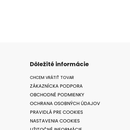
Z
á
Dôležité informácie
p
ä
t
ZÁKAZNÍCKA PODPORA
i
OBCHODNÉ PODMIENKY
e
OCHRANA OSOBNÝCH ÚDAJOV
PRAVIDLÁ PRE COOKIES
NASTAVENIA COOKIES
UŽITOČNÉ INFORMÁCIE