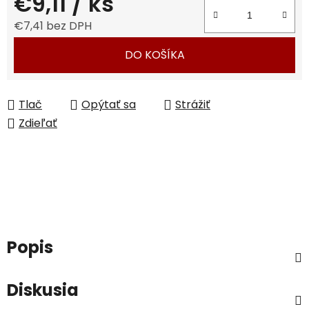
€9,11
/ ks
€7,41 bez DPH
Jednotková cena:
DO KOŠÍKA
Tlač
Opýtať sa
Strážiť
Zdieľať
Popis
Diskusia