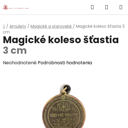
}
Hľadať
NÁKUP
Prejsť
na
KOŠÍK
obsah
Domov
/
Amulety
/
Magické a staroveké
/
Magické koleso šťastia
3
cm
Magické koleso šťastia
3 cm
Priemerné
Neohodnotené
Podrobnosti hodnotenia
hodnotenie
produktu
je
0,0
z
5
hviezdičiek.