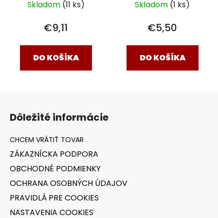
Skladom
(11 ks)
Skladom
(1 ks)
€9,11
€5,50
DO KOŠÍKA
DO KOŠÍKA
Z
á
Dôležité informácie
p
ä
t
ZÁKAZNÍCKA PODPORA
i
OBCHODNÉ PODMIENKY
e
OCHRANA OSOBNÝCH ÚDAJOV
PRAVIDLÁ PRE COOKIES
NASTAVENIA COOKIES