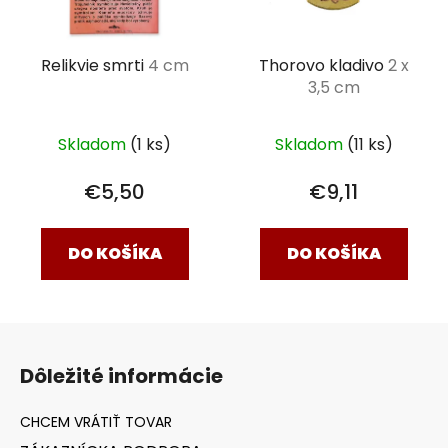
Relikvie smrti
4 cm
Thorovo kladivo
2 x
3,5 cm
Skladom
(1 ks)
Skladom
(11 ks)
€5,50
€9,11
DO KOŠÍKA
DO KOŠÍKA
Z
á
Dôležité informácie
p
ä
t