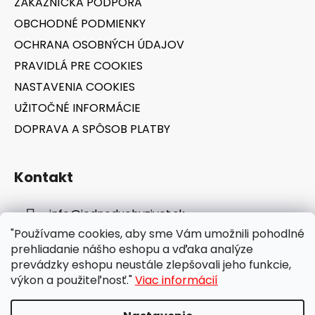
ZÁKAZNÍCKA PODPORA
i
OBCHODNÉ PODMIENKY
e
OCHRANA OSOBNÝCH ÚDAJOV
PRAVIDLÁ PRE COOKIES
NASTAVENIA COOKIES
UŽITOČNÉ INFORMÁCIE
DOPRAVA A SPÔSOB PLATBY
Kontakt
info
@
jednoduchyzivot.sk
"Používame cookies, aby sme Vám umožnili pohodlné
E-shop: 0948 647 767
prehliadanie nášho eshopu a vďaka analýze
prevádzky eshopu neustále zlepšovali jeho funkcie,
výkon a použiteľnosť."
Viac informácií