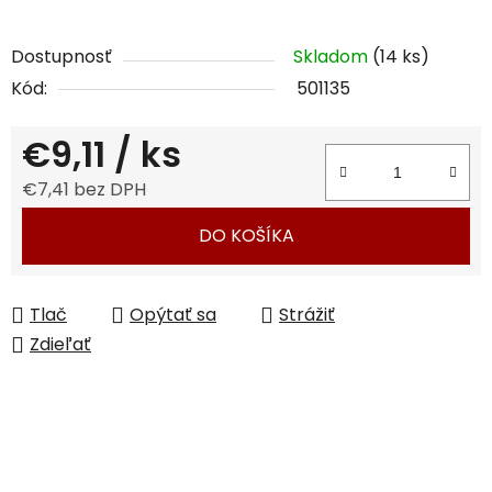
Dostupnosť
Skladom
(14 ks)
Kód:
501135
€9,11
/ ks
€7,41 bez DPH
Jednotková cena:
DO KOŠÍKA
Tlač
Opýtať sa
Strážiť
Zdieľať