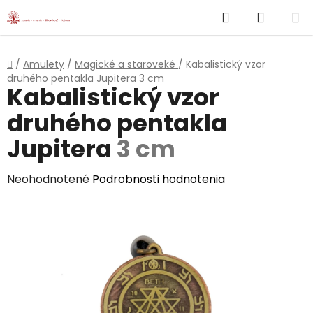
}
Hľadať
NÁKUP
Prejsť
na
KOŠÍK
obsah
Domov
/
Amulety
/
Magické a staroveké
/
Kabalistický vzor
druhého pentakla Jupitera
3 cm
Kabalistický vzor
druhého pentakla
Jupitera
3 cm
Priemerné
Neohodnotené
Podrobnosti hodnotenia
hodnotenie
produktu
je
0,0
z
5
hviezdičiek.