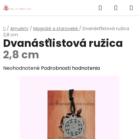
}
Hľadať
NÁKUP
Prejsť
na
KOŠÍK
obsah
Domov
/
Amulety
/
Magické a staroveké
/
Dvanásťlistová ružica
2,8 cm
Dvanásťlistová ružica
2,8 cm
Priemerné
Neohodnotené
Podrobnosti hodnotenia
hodnotenie
produktu
je
0,0
z
5
hviezdičiek.