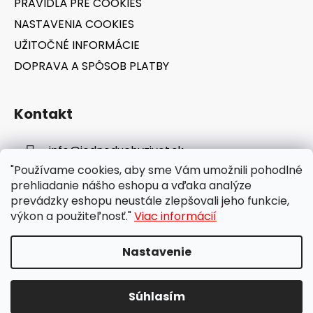
PRAVIDLÁ PRE COOKIES
NASTAVENIA COOKIES
UŽITOČNÉ INFORMÁCIE
DOPRAVA A SPÔSOB PLATBY
Kontakt
info
@
jednoduchyzivot.sk
"Používame cookies, aby sme Vám umožnili pohodlné
E-shop: 0948 647 767
prehliadanie nášho eshopu a vďaka analýze
prevádzky eshopu neustále zlepšovali jeho funkcie,
výkon a použiteľnosť."
Viac informácií
Nastavenie
Vytvoril Shoptet
Súhlasím
Copyright 2026
jednoduchyzivot.sk
. Všetky práva