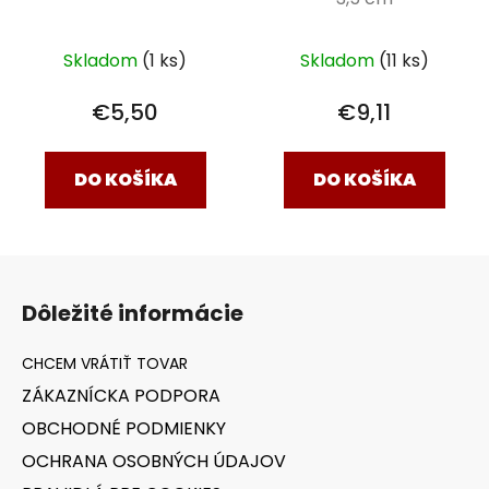
Skladom
(1 ks)
Skladom
(11 ks)
€5,50
€9,11
DO KOŠÍKA
DO KOŠÍKA
Z
á
Dôležité informácie
p
ä
t
ZÁKAZNÍCKA PODPORA
i
OBCHODNÉ PODMIENKY
e
OCHRANA OSOBNÝCH ÚDAJOV