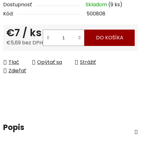
Dostupnosť
Skladom
(9 ks)
Kód:
500808
€7
/ ks
DO KOŠÍKA
€5,69 bez DPH
Jednotková cena:
Tlač
Opýtať sa
Strážiť
Zdieľať
Popis