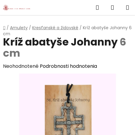
}
Hľadať
NÁKUP
Prejsť
na
KOŠÍK
obsah
Domov
/
Amulety
/
Kresťanské a židovské
/
Kríž abatyše Johanny
6
cm
Kríž abatyše Johanny
6
cm
Priemerné
Neohodnotené
Podrobnosti hodnotenia
hodnotenie
produktu
je
0,0
z
5
hviezdičiek.