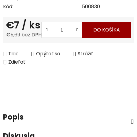
Kód:
500830
€7
/ ks
DO KOŠÍKA
€5,69 bez DPH
Jednotková cena:
Tlač
Opýtať sa
Strážiť
Zdieľať
Popis
Diskusia