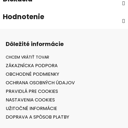
Hodnotenie
Z
á
Dôležité informácie
p
ä
t
ZÁKAZNÍCKA PODPORA
i
OBCHODNÉ PODMIENKY
e
OCHRANA OSOBNÝCH ÚDAJOV
PRAVIDLÁ PRE COOKIES
NASTAVENIA COOKIES
UŽITOČNÉ INFORMÁCIE
DOPRAVA A SPÔSOB PLATBY