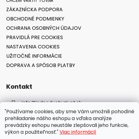
t
ZÁKAZNÍCKA PODPORA
i
OBCHODNÉ PODMIENKY
e
OCHRANA OSOBNÝCH ÚDAJOV
PRAVIDLÁ PRE COOKIES
NASTAVENIA COOKIES
UŽITOČNÉ INFORMÁCIE
DOPRAVA A SPÔSOB PLATBY
Kontakt
info
@
jednoduchyzivot.sk
"Používame cookies, aby sme Vám umožnili pohodlné
E-shop: 0948 647 767
prehliadanie nášho eshopu a vďaka analýze
prevádzky eshopu neustále zlepšovali jeho funkcie,
výkon a použiteľnosť."
Viac informácií