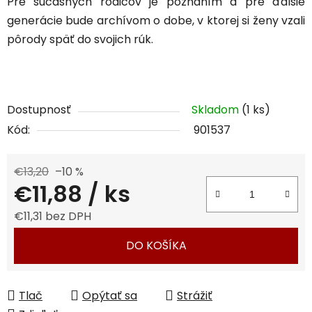
Pre súčasných rodičov je poznaním a pre ďalšie
generácie bude archívom o dobe, v ktorej si ženy vzali
pôrody späť do svojich rúk.
Dostupnosť
Skladom
(1 ks)
Kód:
901537
€13,20
–10 %
€11,88
/ ks
€11,31 bez DPH
Jednotková cena:
DO KOŠÍKA
Tlač
Opýtať sa
Strážiť