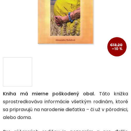
hviezdičiek.
€13,20
–10 %
Kniha má mierne poškodený obal.
Táto knižka
sprostredkováva informácie všetkým rodinám, ktoré
sa pripravujú na narodenie dieťatka – či už v pôrodnici,
alebo doma.