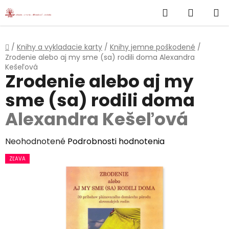
}
Hľadať
NÁKUP
Prejsť
na
KOŠÍK
obsah
Domov
/
Knihy a vykladacie karty
/
Knihy jemne poškodené
/
Zrodenie alebo aj my sme (sa) rodili doma
Alexandra
Kešeľová
Zrodenie alebo aj my
sme (sa) rodili doma
Alexandra Kešeľová
Priemerné
Neohodnotené
Podrobnosti hodnotenia
hodnotenie
ZĽAVA
produktu
je
0,0
z
5