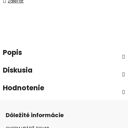
Zdieľať
Popis
Diskusia
Hodnotenie
Z
á
Dôležité informácie
p
ä