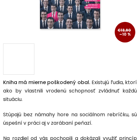
€13,90
–10 %
Kniha má mierne poškodený obal.
Existujú ľudia, ktorí
ako by vlastnili vrodenú schopnosť zvládnuť každú
situáciu.
Stúpajú bez námahy hore na sociálnom rebríčku, sú
úspešní v práci aj v zarábaní peňazí.
Na rozdiel od vás pochopili a dokázali využiť princíp