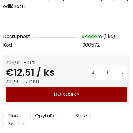
odlišnosti.
Dostupnosť
Skladom
(1 ks)
Kód:
900572
€13,90
–10 %
€12,51
/ ks
€11,91 bez DPH
Jednotková cena:
DO KOŠÍKA
Tlač
Opýtať sa
Strážiť
Zdieľať