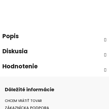
Popis
Diskusia
Hodnotenie
Z
á
Dôležité informácie
p
ä
t
ZÁKAZNÍCKA PODPORA