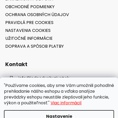
i
OBCHODNÉ PODMIENKY
e
OCHRANA OSOBNÝCH ÚDAJOV
PRAVIDLÁ PRE COOKIES
NASTAVENIA COOKIES
UŽITOČNÉ INFORMÁCIE
DOPRAVA A SPÔSOB PLATBY
Kontakt
info
@
jednoduchyzivot.sk
"Používame cookies, aby sme Vám umožnili pohodlné
E-shop: 0948 647 767
prehliadanie nášho eshopu a vďaka analýze
prevádzky eshopu neustále zlepšovali jeho funkcie,
výkon a použiteľnosť."
Viac informácií
Nastavenie