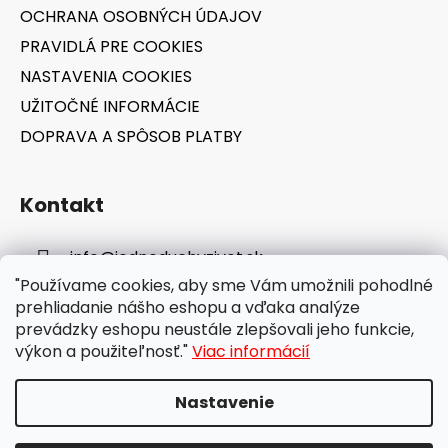
OCHRANA OSOBNÝCH ÚDAJOV
PRAVIDLÁ PRE COOKIES
NASTAVENIA COOKIES
UŽITOČNÉ INFORMÁCIE
DOPRAVA A SPÔSOB PLATBY
Kontakt
info
@
jednoduchyzivot.sk
"Používame cookies, aby sme Vám umožnili pohodlné
E-shop: 0948 647 767
prehliadanie nášho eshopu a vďaka analýze
prevádzky eshopu neustále zlepšovali jeho funkcie,
výkon a použiteľnosť."
Viac informácií
Nastavenie