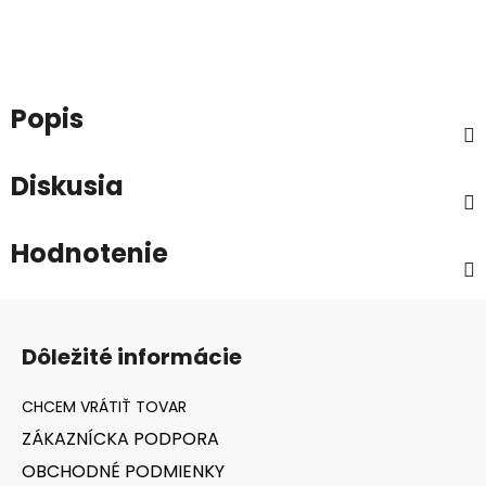
Popis
Diskusia
Hodnotenie
Z
á
Dôležité informácie
p
ä
t
ZÁKAZNÍCKA PODPORA
i
OBCHODNÉ PODMIENKY
e