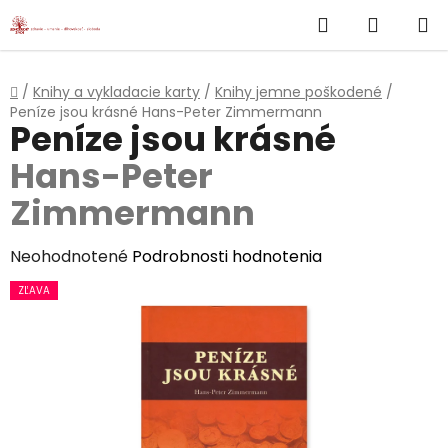
}
Hľadať
NÁKUP
Prejsť
na
KOŠÍK
obsah
Domov
/
Knihy a vykladacie karty
/
Knihy jemne poškodené
/
Peníze jsou krásné
Hans-Peter Zimmermann
Peníze jsou krásné
Hans-Peter
Zimmermann
Priemerné
Neohodnotené
Podrobnosti hodnotenia
hodnotenie
ZĽAVA
produktu
je
0,0
z
5
hviezdičiek.