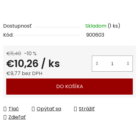
Dostupnosť
Skladom
(1 ks)
Kód:
900603
€11,40
–10 %
€10,26
/ ks
€9,77 bez DPH
Jednotková cena:
DO KOŠÍKA
Tlač
Opýtať sa
Strážiť
Zdieľať