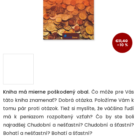
€11,40
–10 %
Kniha má mierne poškodený obal.
Čo môže pre Vás
táto kniha znamenať? Dobrá otázka. Položíme Vám k
tomu pár proti otázok. Tiež si myslíte, že väčšina ľudí
má k peniazom rozpoltený vzťah? Čo by ste boli
najradšej: Chudobní a nešťastní? Chudobní a šťastní?
Bohatí a nešťastní? Bohatí a šťastní?