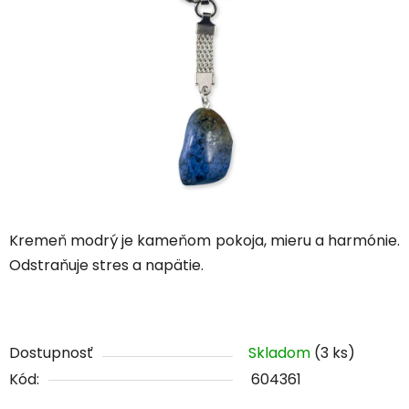
z
5
hviezdičiek.
Kremeň modrý je kameňom pokoja, mieru a harmónie.
Odstraňuje stres a napätie.
Dostupnosť
Skladom
(3 ks)
Kód:
604361