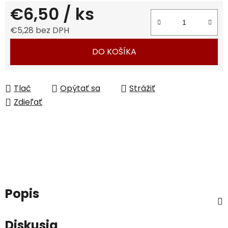
€6,50
/ ks
€5,28 bez DPH
Jednotková cena:
DO KOŠÍKA
Tlač
Opýtať sa
Strážiť
Zdieľať
Popis
Diskusia