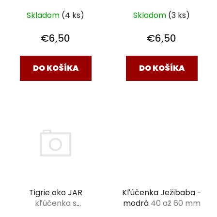
kameňom L (2,5-3
kameňom XL (3-4,5
Skladom
(4 ks)
Skladom
(3 ks)
cm)
cm)
€6,50
€6,50
DO KOŠÍKA
DO KOŠÍKA
Kľúčenka Ježibaba -
Tigrie oko JAR
modrá
40 až 60 mm
kľúčenka s
tromlovaným