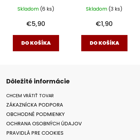
kameňom L (2,5-3
Skladom
(3 ks)
Skladom
(6 ks)
cm)
€1,90
€5,90
DO KOŠÍKA
DO KOŠÍKA
Z
á
Dôležité informácie
p
ä
t
ZÁKAZNÍCKA PODPORA
i
OBCHODNÉ PODMIENKY
e
OCHRANA OSOBNÝCH ÚDAJOV
PRAVIDLÁ PRE COOKIES