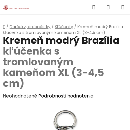
}
Hľadať
NÁKUP
Prejsť
na
KOŠÍK
obsah
Domov
/
Darčeky, drobnôstky
/
Kľúčenky
/
Kremeň modrý Brazília
kľúčenka s tromlovaným kameňom XL (3-4,5 cm)
Kremeň modrý Brazília
kľúčenka s
tromlovaným
kameňom XL (3-4,5
cm)
Priemerné
Neohodnotené
Podrobnosti hodnotenia
hodnotenie
produktu
je
0,0