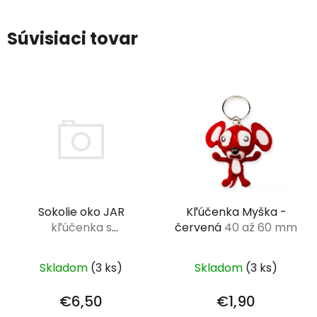
Súvisiaci tovar
Kľúčenka Myška -
Sokolie oko JAR
červená
40 až 60 mm
kľúčenka s
tromlovaným
kameňom L (2,5-3
Skladom
(3 ks)
Skladom
(3 ks)
cm)
€1,90
€6,50