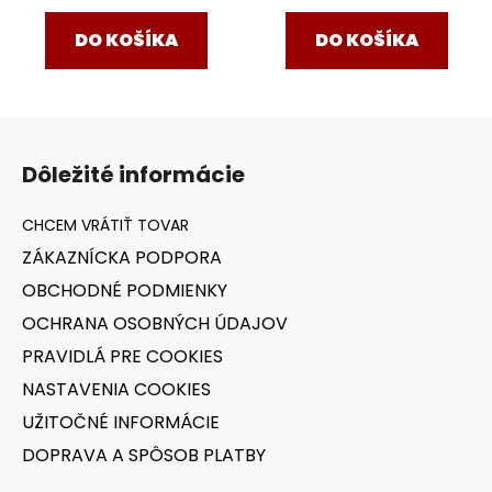
DO KOŠÍKA
DO KOŠÍKA
Z
á
Dôležité informácie
p
ä
t
ZÁKAZNÍCKA PODPORA
i
OBCHODNÉ PODMIENKY
e
OCHRANA OSOBNÝCH ÚDAJOV
PRAVIDLÁ PRE COOKIES
NASTAVENIA COOKIES
UŽITOČNÉ INFORMÁCIE
DOPRAVA A SPÔSOB PLATBY