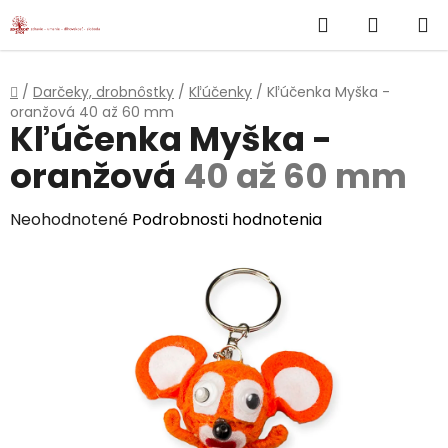
}
Hľadať
NÁKUP
Prejsť
na
KOŠÍK
obsah
Domov
/
Darčeky, drobnôstky
/
Kľúčenky
/
Kľúčenka Myška -
oranžová
40 až 60 mm
Kľúčenka Myška -
oranžová
40 až 60 mm
Priemerné
Neohodnotené
Podrobnosti hodnotenia
hodnotenie
produktu
je
0,0
z
5
hviezdičiek.