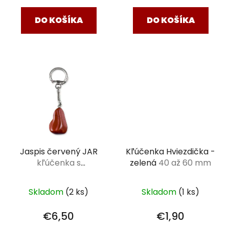
DO KOŠÍKA
DO KOŠÍKA
Jaspis červený JAR
Kľúčenka Hviezdička -
kľúčenka s
zelená
40 až 60 mm
tromlovaným
kameňom XL (3-4,5
Skladom
(2 ks)
Skladom
(1 ks)
cm)
€6,50
€1,90