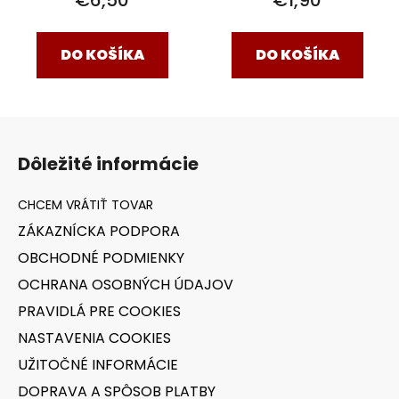
€6,50
€1,90
DO KOŠÍKA
DO KOŠÍKA
Z
á
Dôležité informácie
p
ä
t
ZÁKAZNÍCKA PODPORA
i
OBCHODNÉ PODMIENKY
e
OCHRANA OSOBNÝCH ÚDAJOV
PRAVIDLÁ PRE COOKIES
NASTAVENIA COOKIES
UŽITOČNÉ INFORMÁCIE
DOPRAVA A SPÔSOB PLATBY