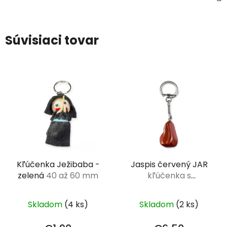
Súvisiaci tovar
Kľúčenka Ježibaba -
Jaspis červený JAR
zelená
40 až 60 mm
kľúčenka s
tromlovaným
kameňom XL (3-4,5
Skladom
(4 ks)
Skladom
(2 ks)
cm)