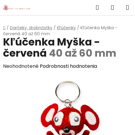
}
Hľadať
NÁKUP
Prejsť
na
KOŠÍK
obsah
Domov
/
Darčeky, drobnôstky
/
Kľúčenky
/
Kľúčenka Myška -
červená
40 až 60 mm
Kľúčenka Myška -
červená
40 až 60 mm
Priemerné
Neohodnotené
Podrobnosti hodnotenia
hodnotenie
produktu
je
0,0
z
5
hviezdičiek.