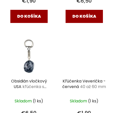
€1,90
€6,50
DO KOŠÍKA
DO KOŠÍKA
Obsidián vločkový
Kľúčenka Veverička -
USA
kľúčenka s
červená
40 až 60 mm
tromlovaným
kameňom XL (3-4,5
Skladom
(1 ks)
Skladom
(1 ks)
cm)