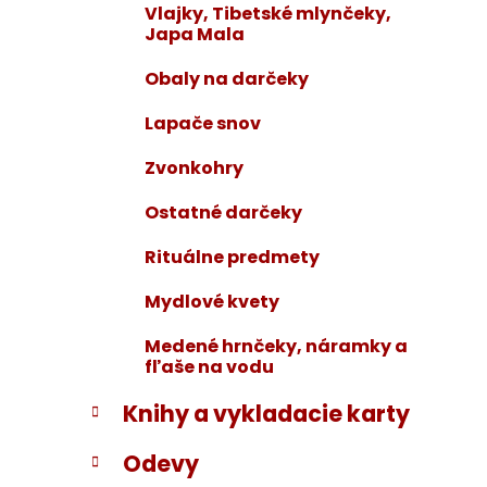
Vlajky, Tibetské mlynčeky,
Japa Mala
Obaly na darčeky
Lapače snov
Zvonkohry
Ostatné darčeky
Rituálne predmety
Mydlové kvety
Medené hrnčeky, náramky a
fľaše na vodu
Knihy a vykladacie karty
Odevy