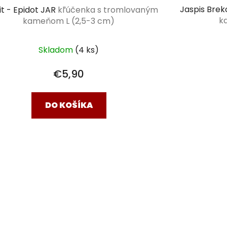
Jaspis Brek
it - Epidot JAR
kľúčenka s tromlovaným
k
kameňom L (2,5-3 cm)
Skladom
(4 ks)
€5,90
DO KOŠÍKA