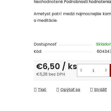
Priemerné
Neohodnotené
Podrobnosti hodnotenia
hodnotenie
Ametyst patrí medzi najmocnejšie kam
produktu
a meditácie.
je
0,0
z
5
Dostupnosť
Sklad
hviezdičiek.
Kód:
60434
€6,50
/ ks
€5,28 bez DPH
Jednotková cena:
Tlač
Opýtať sa
Strážiť