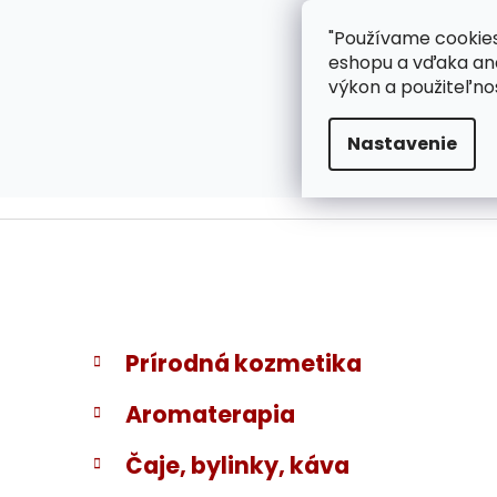
}
Prejsť
"Používame cookies
ZÁKAZNÍCKA PODPOR
na
eshopu a vďaka ana
obsah
výkon a použiteľno
Nastavenie
B
K
Preskočiť
Prírodná kozmetika
a
kategórie
o
t
č
Aromaterapia
e
n
g
ý
Čaje, bylinky, káva
ó
p
r