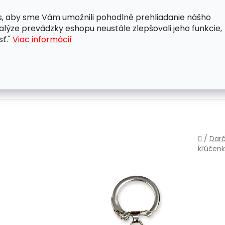
, aby sme Vám umožnili pohodlné prehliadanie nášho
A
OBCHODNÉ PODMIENKY
OCHRANA OSOBNÝCH ÚDAJ
lýze prevádzky eshopu neustále zlepšovali jeho funkcie,
sť."
Viac informácií
Domo
/
Darč
kľúčen