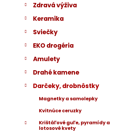
Zdravá výživa
i
a
e
n
Keramika
e
l
Sviečky
EKO drogéria
Amulety
Drahé kamene
Darčeky, drobnôstky
Magnetky a samolepky
Kvitnúce ceruzky
Krištáľové guľe, pyramídy a
lotosové kvety