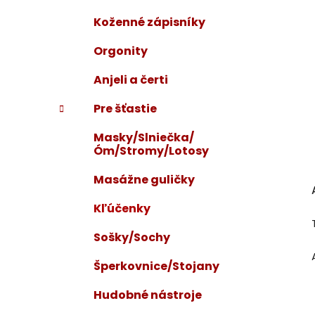
Koženné zápisníky
Orgonity
Anjeli a čerti
Pre šťastie
Masky/Slniečka/
Óm/Stromy/Lotosy
Masážne guličky
Kľúčenky
Sošky/Sochy
Šperkovnice/Stojany
Hudobné nástroje