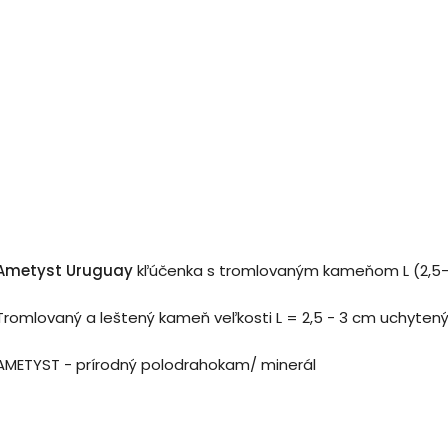
Ametyst Uruguay
kľúčenka s tromlovaným kameňom L (2,5
Tromlovaný a leštený kameň veľkosti L = 2,5 - 3 cm uchytený
AMETYST - prírodný polodrahokam/ minerál