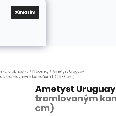
EUR
Prihlásenie
Registrácia
OV
PRAVIDLÁ PRE COOKIES
NASTAVENIA COOKIES
Súhlasím
PRÁZDNY KOŠÍK
NÁKUPNÝ
KOŠÍK
v
eky, drobnôstky
/
Kľúčenky
/
Ametyst Uruguay
ka s tromlovaným kameňom L (2,5-3 cm)
Ametyst Urugua
tromlovaným kam
cm)