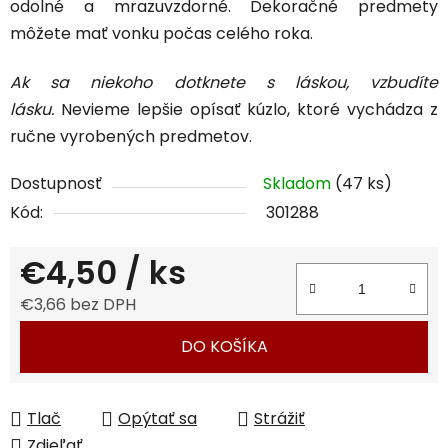
odolné a mrazuvzdorné. Dekoračné predmety
môžete mať vonku počas celého roka.
Ak sa niekoho dotknete s láskou, vzbudíte
lásku.
Nevieme lepšie opísať kúzlo, ktoré vychádza z
ručne vyrobených predmetov.
Dostupnosť
Skladom
(47 ks)
Kód:
301288
€4,50
/ ks
€3,66 bez DPH
Jednotková cena:
DO KOŠÍKA
Tlač
Opýtať sa
Strážiť
Zdieľať