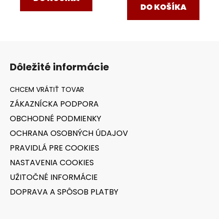
DO KOŠÍKA
Z
á
Dôležité informácie
p
ä
t
ZÁKAZNÍCKA PODPORA
i
OBCHODNÉ PODMIENKY
e
OCHRANA OSOBNÝCH ÚDAJOV
PRAVIDLÁ PRE COOKIES
NASTAVENIA COOKIES
UŽITOČNÉ INFORMÁCIE
DOPRAVA A SPÔSOB PLATBY