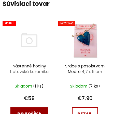
Súvisiaci tovar
KREHKÉ
NOVINKA!
Srdce s posolstvom
Nástenné hodiny
Modré
4,7 x 5 cm
Liptovská keramika
Skladom
(7 ks)
Skladom
(1 ks)
€7,90
€59
DETAIL
DO KOŠÍKA