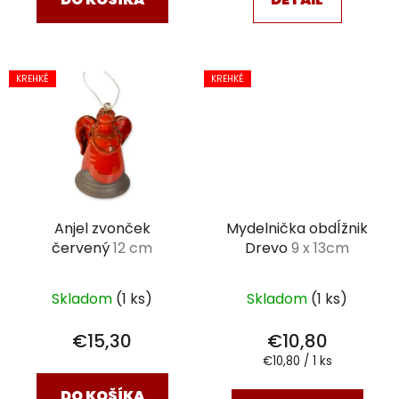
KREHKÉ
KREHKÉ
Anjel zvonček
Mydelnička obdĺžnik
červený
12 cm
Drevo
9 x 13cm
Skladom
(1 ks)
Skladom
(1 ks)
€15,30
€10,80
Jednotková
€10,80 / 1 ks
cena:
DO KOŠÍKA