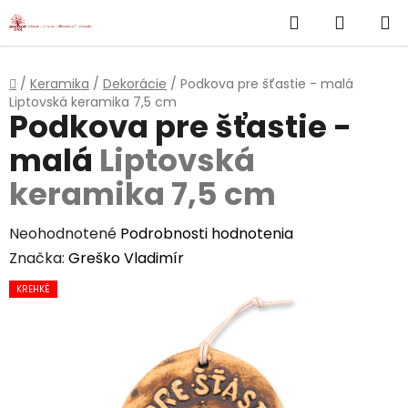
}
Hľadať
NÁKUP
Prejsť
na
KOŠÍK
obsah
Domov
/
Keramika
/
Dekorácie
/
Podkova pre šťastie - malá
Liptovská keramika 7,5 cm
Podkova pre šťastie -
malá
Liptovská
keramika 7,5 cm
Priemerné
Neohodnotené
Podrobnosti hodnotenia
hodnotenie
Značka:
Greško Vladimír
produktu
KREHKÉ
je
0,0
z
5
hviezdičiek.