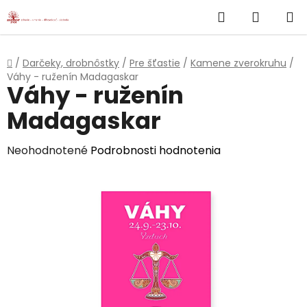
}
Hľadať
NÁKUP
Prejsť
na
KOŠÍK
obsah
Domov
/
Darčeky, drobnôstky
/
Pre šťastie
/
Kamene zverokruhu
/
Váhy - ruženín Madagaskar
Váhy - ruženín
Madagaskar
Priemerné
Neohodnotené
Podrobnosti hodnotenia
hodnotenie
produktu
je
0,0
z
5
hviezdičiek.