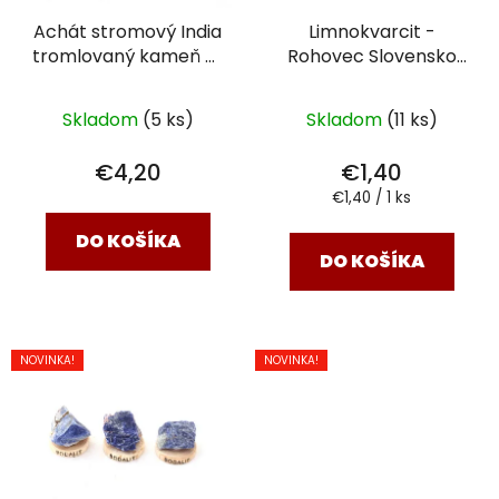
Achát stromový India
Limnokvarcit -
tromlovaný kameň
XL
Rohovec Slovensko
(3 - 4,5 cm)
chips surový kameň
XL (4,3 - 5 cm)
Skladom
(5 ks)
Skladom
(11 ks)
€4,20
€1,40
Jednotková
€1,40 / 1 ks
cena:
DO KOŠÍKA
DO KOŠÍKA
NOVINKA!
NOVINKA!