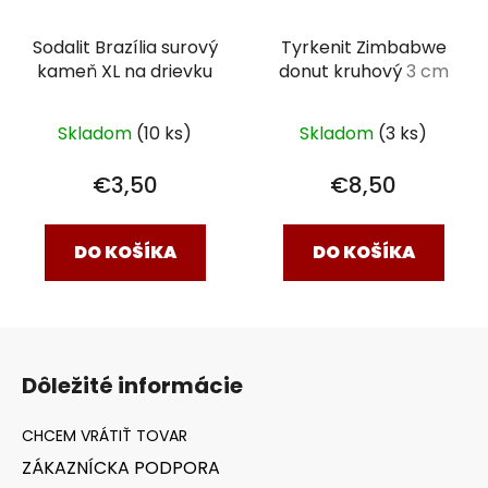
Sodalit Brazília surový
Tyrkenit Zimbabwe
kameň XL na drievku
donut kruhový
3 cm
Skladom
(10 ks)
Skladom
(3 ks)
€3,50
€8,50
DO KOŠÍKA
DO KOŠÍKA
Z
á
Dôležité informácie
p
ä
t
ZÁKAZNÍCKA PODPORA
i