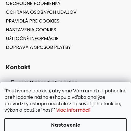
OBCHODNÉ PODMIENKY
e
OCHRANA OSOBNÝCH ÚDAJOV
PRAVIDLÁ PRE COOKIES
NASTAVENIA COOKIES
UŽITOČNÉ INFORMÁCIE
DOPRAVA A SPÔSOB PLATBY
Kontakt
info
@
jednoduchyzivot.sk
"Používame cookies, aby sme Vám umožnili pohodlné
E-shop: 0948 647 767
prehliadanie nášho eshopu a vďaka analýze
prevádzky eshopu neustále zlepšovali jeho funkcie,
výkon a použiteľnosť."
Viac informácií
Nastavenie