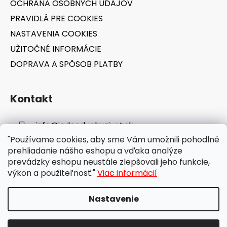
OCHRANA OSOBNÝCH ÚDAJOV
PRAVIDLÁ PRE COOKIES
NASTAVENIA COOKIES
UŽITOČNÉ INFORMÁCIE
DOPRAVA A SPÔSOB PLATBY
Kontakt
info
@
jednoduchyzivot.sk
"Používame cookies, aby sme Vám umožnili pohodlné
E-shop: 0948 647 767
prehliadanie nášho eshopu a vďaka analýze
prevádzky eshopu neustále zlepšovali jeho funkcie,
výkon a použiteľnosť."
Viac informácií
Nastavenie
Vytvoril Shoptet