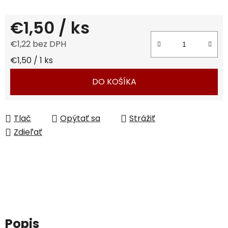
€1,50
/ ks
€1,22 bez DPH
Jednotková cena:
€1,50 / 1 ks
DO KOŠÍKA
Tlač
Opýtať sa
Strážiť
Zdieľať
Popis