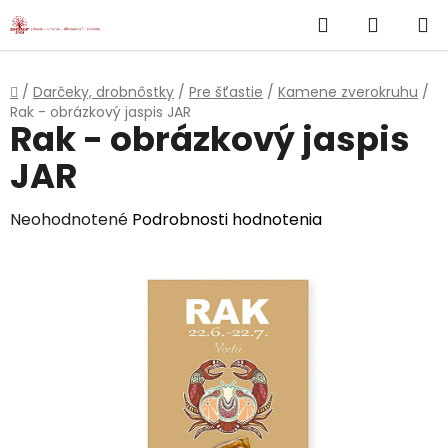
}
Hľadať
NÁKUP
Prejsť
na
KOŠÍK
obsah
Domov
/
Darčeky, drobnôstky
/
Pre šťastie
/
Kamene zverokruhu
/
Rak - obrázkový jaspis JAR
Rak - obrázkový jaspis
JAR
Priemerné
Neohodnotené
Podrobnosti hodnotenia
hodnotenie
produktu
je
0,0
z
5
hviezdičiek.