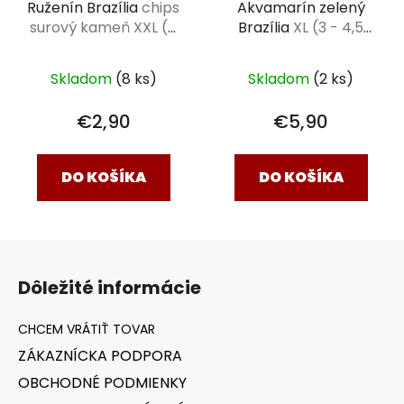
Ruženín Brazília
chips
Akvamarín zelený
surový kameň XXL (4
Brazília
XL (3 - 4,5
- 6,5 cm)
cm)
Skladom
(8 ks)
Skladom
(2 ks)
€2,90
€5,90
DO KOŠÍKA
DO KOŠÍKA
Z
á
Dôležité informácie
p
ä
t
ZÁKAZNÍCKA PODPORA
i
OBCHODNÉ PODMIENKY
e