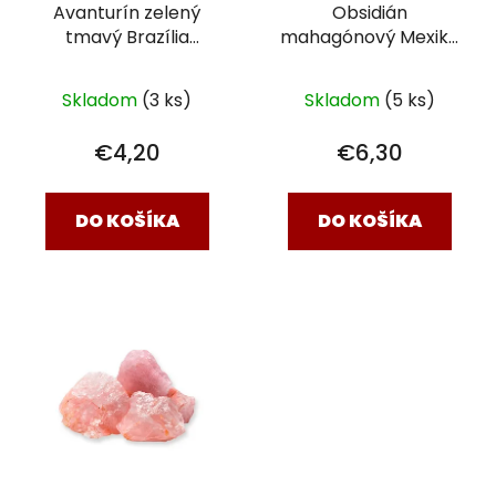
Avanturín zelený
Obsidián
tmavý Brazília
mahagónový Mexiko
tromlovaný kameň
XL
tromlovaný kameň XL
(3-4,5 cm)
(3-4,5 cm)
Skladom
(3 ks)
Skladom
(5 ks)
€4,20
€6,30
DO KOŠÍKA
DO KOŠÍKA