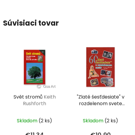
Súvisiaci tovar
Svět stromů
Keith
"Zlaté šesťdesiate" v
Rushforth
rozdelenom svete
Slavomír Michálek
Skladom
(2 ks)
Skladom
(2 ks)
€11,34
€10,90