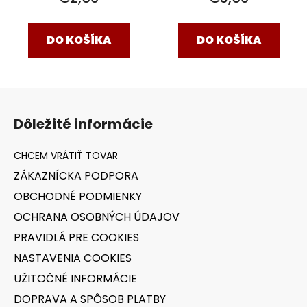
DO KOŠÍKA
DO KOŠÍKA
Z
á
Dôležité informácie
p
ä
t
ZÁKAZNÍCKA PODPORA
i
OBCHODNÉ PODMIENKY
e
OCHRANA OSOBNÝCH ÚDAJOV
PRAVIDLÁ PRE COOKIES
NASTAVENIA COOKIES
UŽITOČNÉ INFORMÁCIE
DOPRAVA A SPÔSOB PLATBY