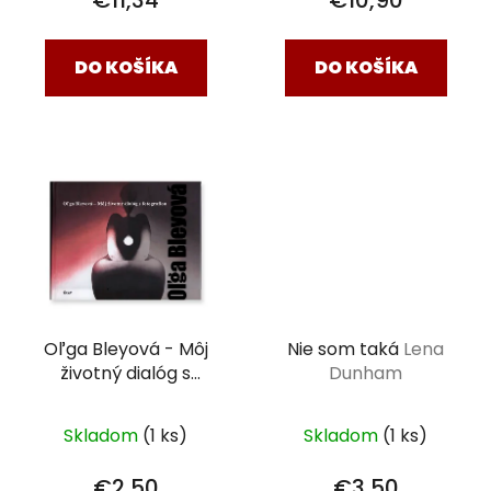
DO KOŠÍKA
DO KOŠÍKA
Oľga Bleyová - Môj
Nie som taká
Lena
životný dialóg s
Dunham
fotografiou
Oľga
Bleyová
Skladom
(1 ks)
Skladom
(1 ks)
€2,50
€3,50