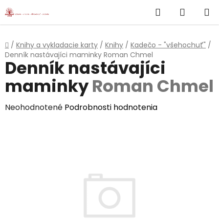
}
Hľadať
NÁKUP
Prejsť
na
KOŠÍK
obsah
Domov
/
Knihy a vykladacie karty
/
Knihy
/
Kadečo - "všehochuť"
/
Denník nastávajíci maminky
Roman Chmel
Denník nastávajíci
maminky
Roman Chmel
Priemerné
Neohodnotené
Podrobnosti hodnotenia
hodnotenie
produktu
je
0,0
z
5
hviezdičiek.