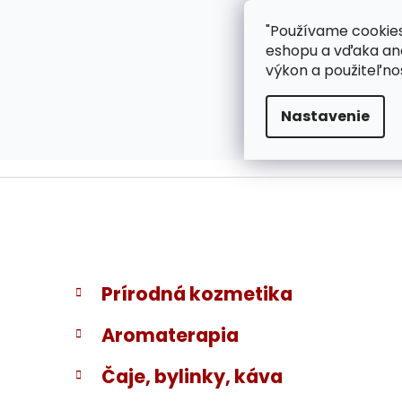
}
Prejsť
"Používame cookies
ZÁKAZNÍCKA PODPOR
na
eshopu a vďaka ana
obsah
výkon a použiteľno
Nastavenie
B
K
Preskočiť
Prírodná kozmetika
a
kategórie
o
t
č
Aromaterapia
e
n
g
ý
Čaje, bylinky, káva
ó
p
r