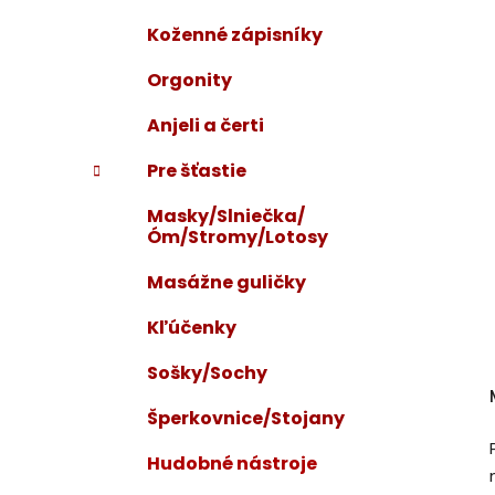
Koženné zápisníky
Orgonity
Anjeli a čerti
Pre šťastie
Masky/Slniečka/
Óm/Stromy/Lotosy
Masážne guličky
Kľúčenky
Sošky/Sochy
Šperkovnice/Stojany
Hudobné nástroje