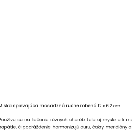
Miska spievajúca mosadzná ručne robená
12 x 6,2 cm
Používa sa na liečenie rôznych chorôb tela aj mysle a k me
napätie, či podráždenie, harmonizujú auru, čakry, meridián