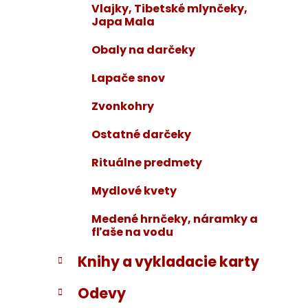
Vlajky, Tibetské mlynčeky,
Japa Mala
Obaly na darčeky
Lapače snov
Zvonkohry
Ostatné darčeky
Rituálne predmety
Mydlové kvety
Medené hrnčeky, náramky a
fľaše na vodu
Knihy a vykladacie karty
Odevy