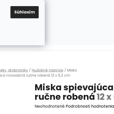
EUR
Prihlásenie
Registrácia
OV
PRAVIDLÁ PRE COOKIES
NASTAVENIA COOKIES
Súhlasím
PRÁZDNY KOŠÍK
NÁKUPNÝ
KOŠÍK
v
eky, drobnôstky
/
Hudobné nástroje
/
Miska
júca mosadzná ručne robená
12 x 6,2 cm
Miska spievajúc
ručne robená
12 x
Priemerné
Neohodnotené
Podrobnosti hodnotenia
hodnotenie