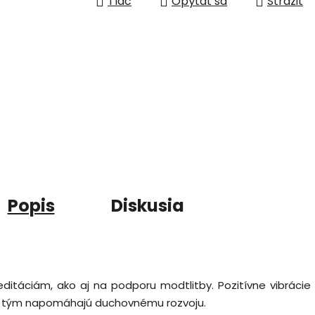
Tlač
Opýtať sa
Strážiť
Popis
Diskusia
ditáciám, ako aj na podporu modtlitby. Pozitívne vibrácie
y a tým napomáhajú duchovnému rozvoju.