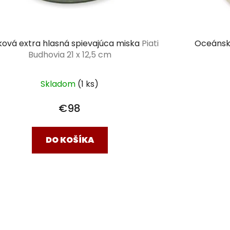
íková extra hlasná spievajúca miska
Piati
Oceánsk
Budhovia 21 x 12,5 cm
Skladom
(1 ks)
€98
DO KOŠÍKA