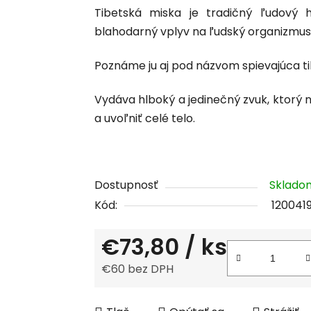
Tibetská miska je tradičný ľudový
produktu
blahodarný vplyv na ľudský organizmus 
je
0,0
Poznáme ju aj pod názvom spievajúca t
z
5
Vydáva hlboký a jedinečný zvuk, ktorý
hviezdičiek.
a uvoľniť celé telo.
Dostupnosť
Sklad
Kód:
120041
€73,80
/ ks
€60 bez DPH
Jednotková cena: