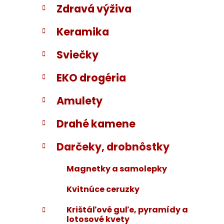
Zdravá výživa
i
a
e
n
Keramika
e
l
Sviečky
EKO drogéria
Amulety
Drahé kamene
Darčeky, drobnôstky
Magnetky a samolepky
Kvitnúce ceruzky
Krištáľové guľe, pyramídy a
lotosové kvety