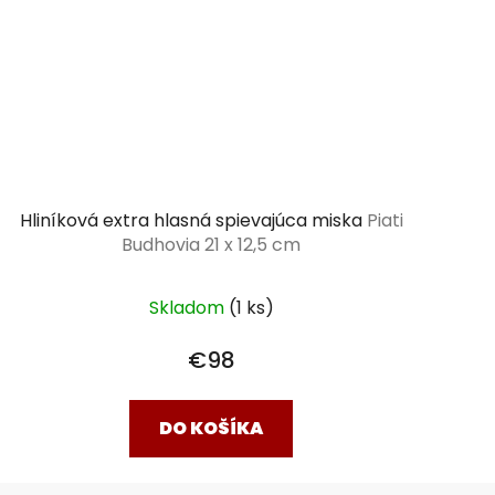
Hliníková extra hlasná spievajúca miska
Piati
Budhovia 21 x 12,5 cm
Skladom
(1 ks)
€98
DO KOŠÍKA