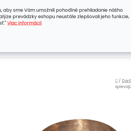
, aby sme Vám umožnili pohodlné prehliadanie nášho
A
OBCHODNÉ PODMIENKY
OCHRANA OSOBNÝCH ÚDAJ
lýze prevádzky eshopu neustále zlepšovali jeho funkcie,
sť."
Viac informácií
Domo
/
Darč
spieva