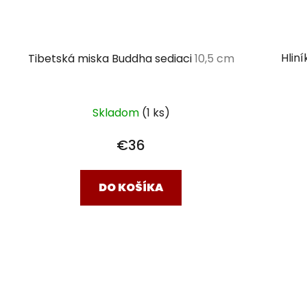
Hlin
Tibetská miska Buddha sediaci
10,5 cm
Skladom
(1 ks)
€36
DO KOŠÍKA