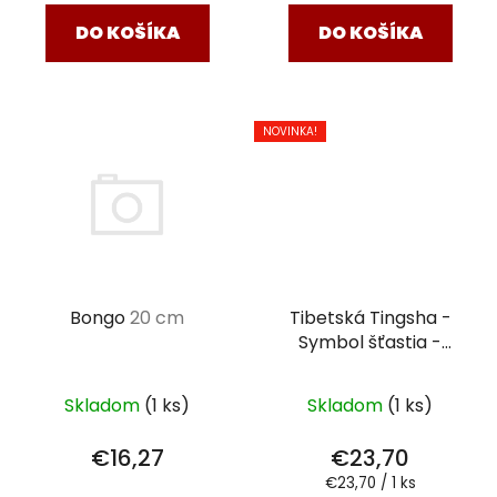
DO KOŠÍKA
DO KOŠÍKA
NOVINKA!
Tibetská Tingsha -
Bongo
20 cm
Symbol šťastia -
mosadz
6 cm (155g)
Skladom
(1 ks)
Skladom
(1 ks)
€23,70
€16,27
Jednotková
€23,70 / 1 ks