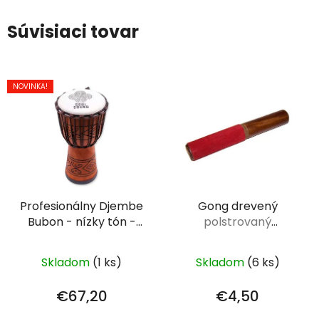
Súvisiaci tovar
NOVINKA!
Profesionálny Djembe
Gong drevený
Bubon - nízky tón -
polstrovaný
veľký
50cm (priemer
zamatom 19 cm
22cm)
Skladom
(1 ks)
Skladom
(6 ks)
€67,20
€4,50