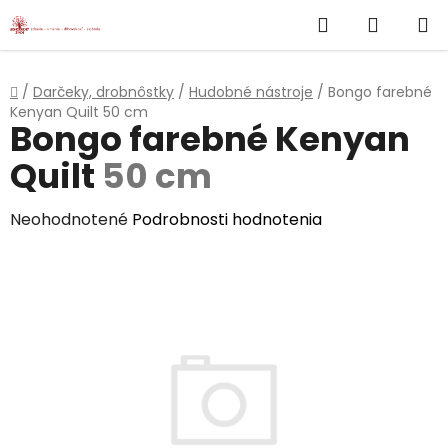
}
Hľadať
NÁKUP
Prejsť
na
KOŠÍK
obsah
Domov
/
Darčeky, drobnôstky
/
Hudobné nástroje
/
Bongo farebné
Kenyan Quilt
50 cm
Bongo farebné Kenyan
Quilt
50 cm
Priemerné
Neohodnotené
Podrobnosti hodnotenia
hodnotenie
produktu
je
0,0
z
5
hviezdičiek.