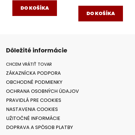
cena:
DO KOŠÍKA
DO KOŠÍKA
Z
á
Dôležité informácie
p
ä
t
ZÁKAZNÍCKA PODPORA
i
OBCHODNÉ PODMIENKY
e
OCHRANA OSOBNÝCH ÚDAJOV
PRAVIDLÁ PRE COOKIES
NASTAVENIA COOKIES
UŽITOČNÉ INFORMÁCIE
DOPRAVA A SPÔSOB PLATBY