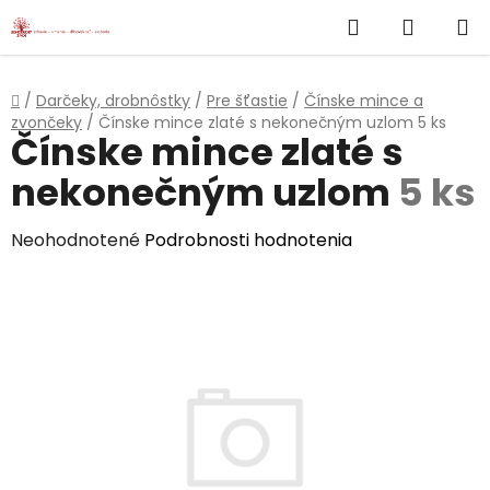
}
Hľadať
NÁKUP
Prejsť
na
KOŠÍK
obsah
Domov
/
Darčeky, drobnôstky
/
Pre šťastie
/
Čínske mince a
zvončeky
/
Čínske mince zlaté s nekonečným uzlom
5 ks
Čínske mince zlaté s
nekonečným uzlom
5 ks
Priemerné
Neohodnotené
Podrobnosti hodnotenia
hodnotenie
produktu
je
0,0
z
5
hviezdičiek.