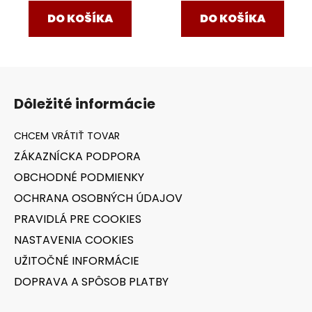
DO KOŠÍKA
DO KOŠÍKA
Z
á
Dôležité informácie
p
ä
t
ZÁKAZNÍCKA PODPORA
i
OBCHODNÉ PODMIENKY
e
OCHRANA OSOBNÝCH ÚDAJOV
PRAVIDLÁ PRE COOKIES
NASTAVENIA COOKIES
UŽITOČNÉ INFORMÁCIE
DOPRAVA A SPÔSOB PLATBY