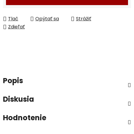
Tlač
Opýtať sa
Strážiť
Zdieľať
Popis
Diskusia
Hodnotenie