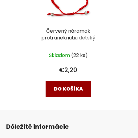
Červený náramok
proti urieknutiu
detský
Skladom
(22 ks)
€2,20
DO KOŠÍKA
Z
á
Dôležité informácie
p
ä