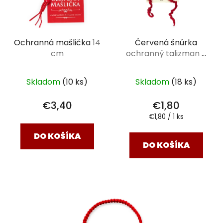
Ochranná mašlička
14
Červená šnúrka
cm
ochranný talizman -
ručná práca
Skladom
(10 ks)
Skladom
(18 ks)
€3,40
€1,80
Jednotková
€1,80 / 1 ks
cena:
DO KOŠÍKA
DO KOŠÍKA