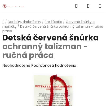
}
Hľadať
NÁKUP
Prejsť
na
KOŠÍK
obsah
Domov
/
Darčeky, drobnôstky
/
Pre šťastie
/
Červené šnúrky a
mašličky
/
Detská červená šnúrka
ochranný talizman - ručná
práca
Detská červená šnúrka
ochranný talizman -
ručná práca
Priemerné
Neohodnotené
Podrobnosti hodnotenia
hodnotenie
produktu
je
0,0
z
5