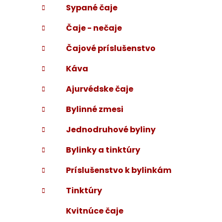
Sypané čaje
i
a
e
n
Čaje - nečaje
e
l
Čajové príslušenstvo
Káva
Ajurvédske čaje
Bylinné zmesi
Jednodruhové byliny
Bylinky a tinktúry
Príslušenstvo k bylinkám
Tinktúry
Kvitnúce čaje