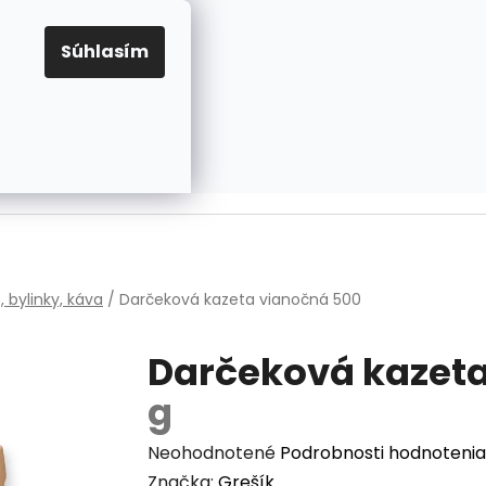
EUR
Prihlásenie
Registrácia
OV
PRAVIDLÁ PRE COOKIES
NASTAVENIA COOKIES
Súhlasím
PRÁZDNY KOŠÍK
NÁKUPNÝ
KOŠÍK
v
, bylinky, káva
/
Darčeková kazeta vianočná
500
Darčeková kazet
g
Priemerné
Neohodnotené
Podrobnosti hodnotenia
hodnotenie
Značka:
Grešík