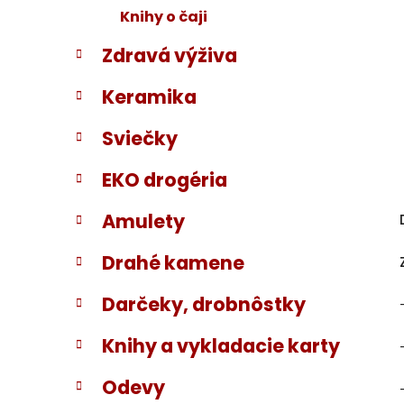
Knihy o čaji
Zdravá výživa
Keramika
Sviečky
EKO drogéria
Amulety
Drahé kamene
Darčeky, drobnôstky
Knihy a vykladacie karty
Odevy