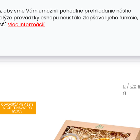
, aby sme Vám umožnili pohodlné prehliadanie nášho
A
OBCHODNÉ PODMIENKY
OCHRANA OSOBNÝCH ÚDAJ
lýze prevádzky eshopu neustále zlepšovali jeho funkcie,
sť."
Viac informácií
Domo
/
Čaje
g
ODPORÚČAME V LETE
NEOBJEDNÁVAŤ DO
BOXOV