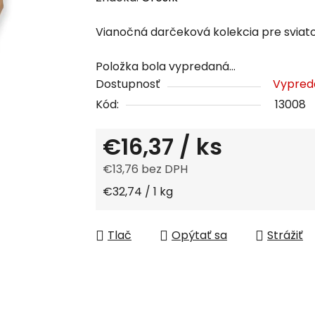
produktu
Vianočná darčeková kolekcia pre sviatoč
je
0,0
Položka bola vypredaná…
z
Dostupnosť
Vypred
5
Kód:
13008
hviezdičiek.
€16,37
/ ks
€13,76 bez DPH
Jednotková cena:
€32,74 / 1 kg
Tlač
Opýtať sa
Strážiť