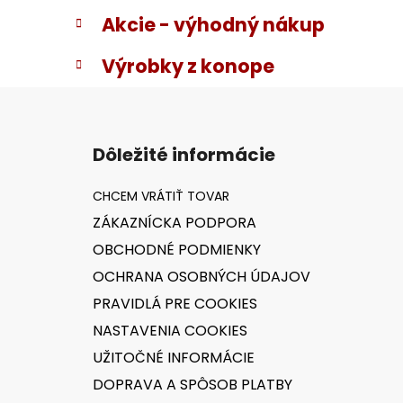
Akcie - výhodný nákup
Výrobky z konope
Z
á
Dôležité informácie
p
ä
t
ZÁKAZNÍCKA PODPORA
i
OBCHODNÉ PODMIENKY
e
OCHRANA OSOBNÝCH ÚDAJOV
PRAVIDLÁ PRE COOKIES
NASTAVENIA COOKIES
UŽITOČNÉ INFORMÁCIE
DOPRAVA A SPÔSOB PLATBY