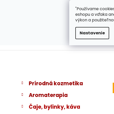
}
Prejsť
"Používame cookies
ZÁKAZNÍCKA PODPOR
na
eshopu a vďaka ana
obsah
výkon a použiteľno
Nastavenie
B
K
Preskočiť
Prírodná kozmetika
a
kategórie
o
t
č
Aromaterapia
e
n
g
ý
Čaje, bylinky, káva
ó
p
r