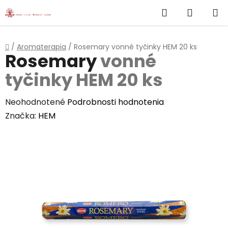
}
Hľadať
NÁKUP
Prejsť
na
KOŠÍK
obsah
Domov
/
Aromaterapia
/
Rosemary
vonné tyčinky HEM 20 ks
Rosemary
vonné
tyčinky HEM 20 ks
Priemerné
Neohodnotené
Podrobnosti hodnotenia
hodnotenie
Značka:
HEM
produktu
je
0,0
z
5
hviezdičiek.