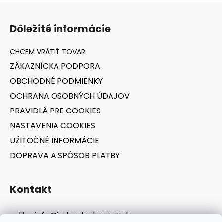
Z
á
Dôležité informácie
p
ä
t
ZÁKAZNÍCKA PODPORA
i
OBCHODNÉ PODMIENKY
e
OCHRANA OSOBNÝCH ÚDAJOV
PRAVIDLÁ PRE COOKIES
NASTAVENIA COOKIES
UŽITOČNÉ INFORMÁCIE
DOPRAVA A SPÔSOB PLATBY
Kontakt
info
@
jednoduchyzivot.sk