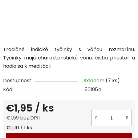
Tradičné indické tyčinky s vôňou rozmarínu.
Tyčinky
majú charakteristickú vôňu,
čistia priestor a
hodia sa k meditácii.
Dostupnosť
Skladom
(7 ks)
Kód:
501954
€1,95
/ ks
€1,59 bez DPH
Jednotková cena:
€0,10 / 1 ks