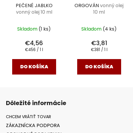
PEČENÉ JABLKO
ORGOVÁN
vonný olej
vonný olej 10 ml
10 ml
Skladom
(1 ks)
Skladom
(4 ks)
€4,56
€3,81
Jednotková
Jednotková
€456 / 1 l
€381 / 1 l
cena:
cena:
DO KOŠÍKA
DO KOŠÍKA
Z
á
Dôležité informácie
p
ä
t
ZÁKAZNÍCKA PODPORA
i