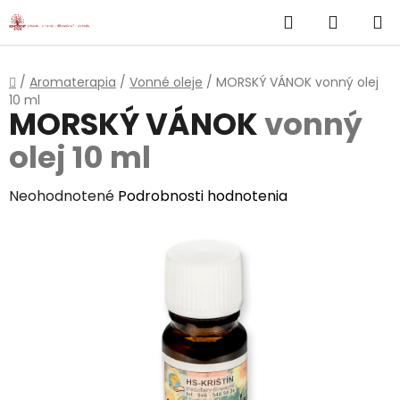
}
Hľadať
NÁKUP
Prejsť
na
KOŠÍK
obsah
Domov
/
Aromaterapia
/
Vonné oleje
/
MORSKÝ VÁNOK
vonný olej
10 ml
MORSKÝ VÁNOK
vonný
olej 10 ml
Priemerné
Neohodnotené
Podrobnosti hodnotenia
hodnotenie
produktu
je
0,0
z
5
hviezdičiek.