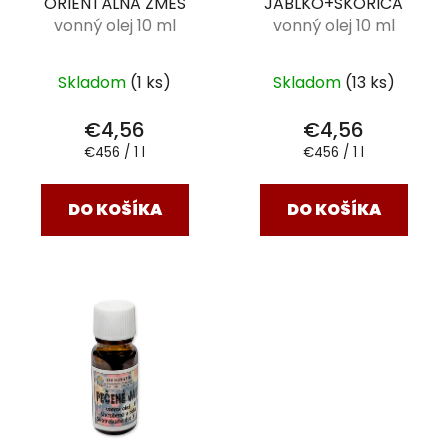
ORIENTÁLNA ZMES
JABLKO+ŠKORICA
vonný olej 10 ml
vonný olej 10 ml
Skladom
(1 ks)
Skladom
(13 ks)
€4,56
€4,56
Jednotková
Jednotková
€456 / 1 l
€456 / 1 l
cena:
cena:
DO KOŠÍKA
DO KOŠÍKA