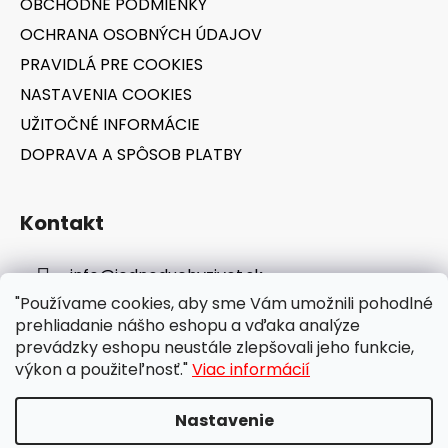
OBCHODNÉ PODMIENKY
e
OCHRANA OSOBNÝCH ÚDAJOV
PRAVIDLÁ PRE COOKIES
NASTAVENIA COOKIES
UŽITOČNÉ INFORMÁCIE
DOPRAVA A SPÔSOB PLATBY
Kontakt
info
@
jednoduchyzivot.sk
"Používame cookies, aby sme Vám umožnili pohodlné
E-shop: 0948 647 767
prehliadanie nášho eshopu a vďaka analýze
prevádzky eshopu neustále zlepšovali jeho funkcie,
výkon a použiteľnosť."
Viac informácií
Nastavenie