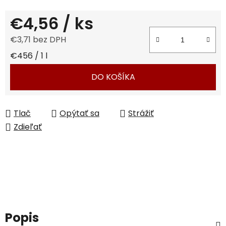
€4,56
/ ks
€3,71 bez DPH
Jednotková cena:
€456 / 1 l
DO KOŠÍKA
Tlač
Opýtať sa
Strážiť
Zdieľať
Popis