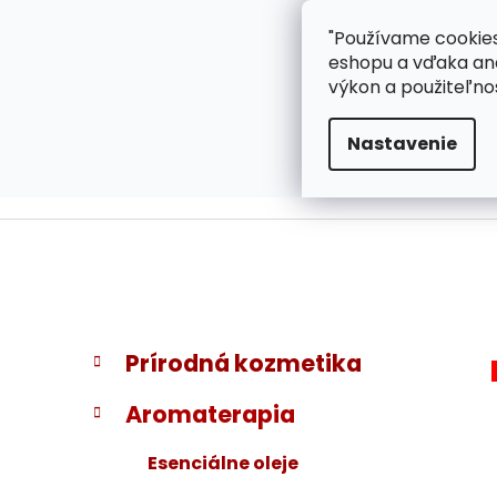
}
Prejsť
"Používame cookies
ZÁKAZNÍCKA PODPOR
na
eshopu a vďaka ana
obsah
výkon a použiteľno
Nastavenie
B
K
Preskočiť
Prírodná kozmetika
a
kategórie
o
t
č
Aromaterapia
e
n
g
ý
Esenciálne oleje
ó
p
r