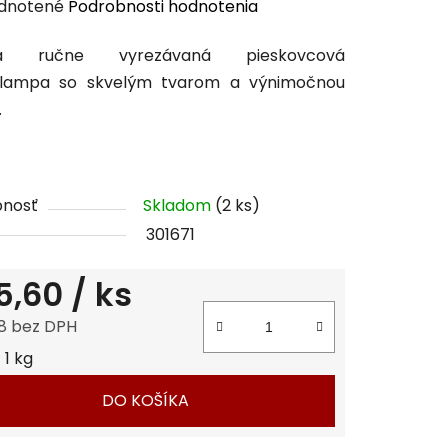
erné
dnotené
Podrobnosti hodnotenia
enie
ná ručne vyrezávaná pieskovcová
tu
lampa so skvelým tvarom a výnimočnou
.
čiek.
pnosť
Skladom
(2 ks)
301671
5,60
/ ks
8 bez DPH
tková cena:
 1 kg
DO KOŠÍKA