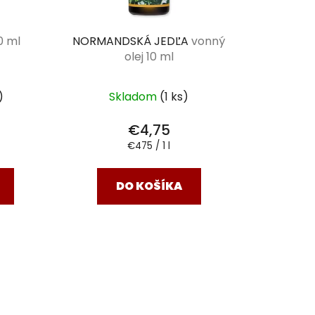
0 ml
NORMANDSKÁ JEDĽA
vonný
olej 10 ml
)
Skladom
(1 ks)
€4,75
Jednotková
€475 / 1 l
cena:
DO KOŠÍKA