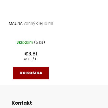
MALINA
vonný olej 10 ml
Skladom
(5 ks)
€3,81
Jednotková
€381 / 1 l
cena:
DO KOŠÍKA
Kontakt