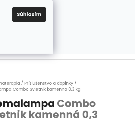
EUR
Prihlásenie
Registrácia
OV
PRAVIDLÁ PRE COOKIES
NASTAVENIA COOKIES
Súhlasím
PRÁZDNY KOŠÍK
NÁKUPNÝ
KOŠÍK
v
materapia
/
Príslušenstvo a doplnky
/
lampa
Combo Svietnik kamenná 0,3 kg
omalampa
Combo
ietnik kamenná 0,3