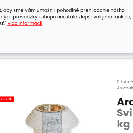
, aby sme Vám umožnili pohodlné prehliadanie nášho
A
OBCHODNÉ PODMIENKY
OCHRANA OSOBNÝCH ÚDAJ
lýze prevádzky eshopu neustále zlepšovali jeho funkcie,
sť."
Viac informácií
Domo
/
Aro
Aroma
Ar
KREHKÉ
Sv
kg