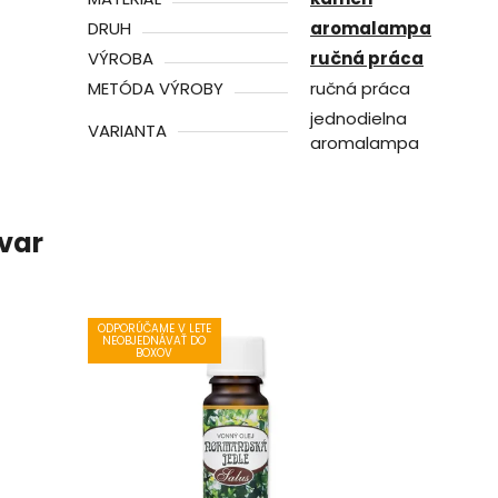
DRUH
aromalampa
VÝROBA
ručná práca
METÓDA VÝROBY
ručná práca
jednodielna
VARIANTA
aromalampa
ovar
ODPORÚČAME V LETE
NEOBJEDNÁVAŤ DO
BOXOV