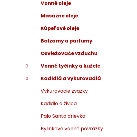
Vonné oleje
i
a
e
n
Masážne oleje
e
Kúpeľové oleje
l
Balzamy a parfumy
Osviežovače vzduchu
Vonné tyčinky a kužele
Kadidlá a vykurovadlá
Vykurovacie zväzky
Kadidlo a živica
Palo Santo drievka
Bylinkové vonné povrázky