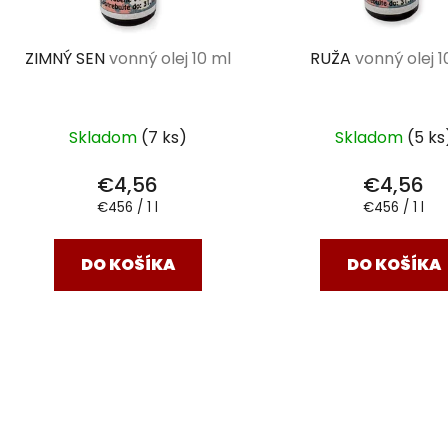
ZIMNÝ SEN
vonný olej 10 ml
RUŽA
vonný olej 1
Skladom
(7 ks)
Skladom
(5 ks
€4,56
€4,56
Jednotková
Jednotková
€456 / 1 l
€456 / 1 l
cena:
cena:
DO KOŠÍKA
DO KOŠÍKA