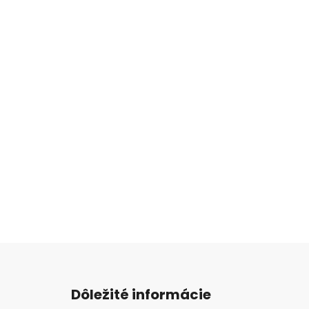
Z
á
Dôležité informácie
p