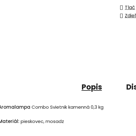
Tlač
Zdie
Popis
Di
Aromalampa
Combo Svietnik kamenná 0,3 kg
Materiál:
pieskovec, mosadz