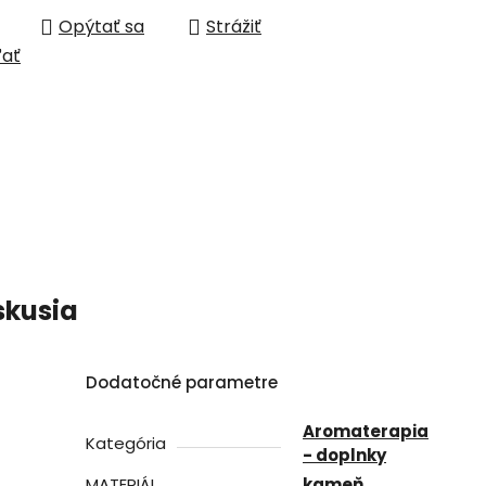
Opýtať sa
Strážiť
ľať
skusia
Dodatočné parametre
Aromaterapia
Kategória
- doplnky
MATERIÁL
kameň