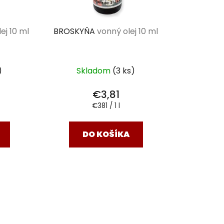
ej 10 ml
BROSKYŇA
vonný olej 10 ml
)
Skladom
(3 ks)
€3,81
Jednotková
€381 / 1 l
cena:
DO KOŠÍKA