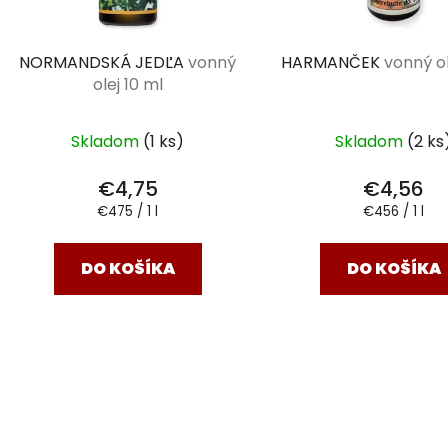
NORMANDSKÁ JEDĽA
vonný
HARMANČEK
vonný ol
olej 10 ml
Skladom
(1 ks)
Skladom
(2 ks
€4,75
€4,56
Jednotková
Jednotková
€475 / 1 l
€456 / 1 l
cena:
cena:
DO KOŠÍKA
DO KOŠÍKA