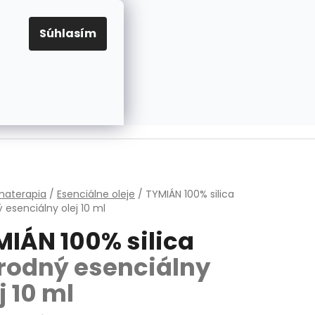
EUR
Prihlásenie
Registrácia
OV
PRAVIDLÁ PRE COOKIES
NASTAVENIA COOKIES
Súhlasím
PRÁZDNY KOŠÍK
NÁKUPNÝ
KOŠÍK
v
materapia
/
Esenciálne oleje
/
TYMIÁN 100% silica
ý esenciálny olej 10 ml
MIÁN 100% silica
írodný esenciálny
j 10 ml