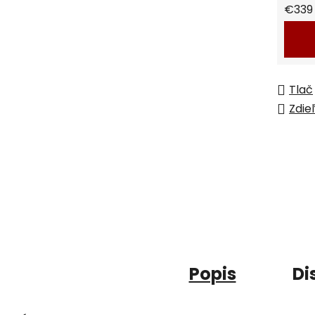
Jedno
€339 /
Tlač
Zdie
Popis
Di