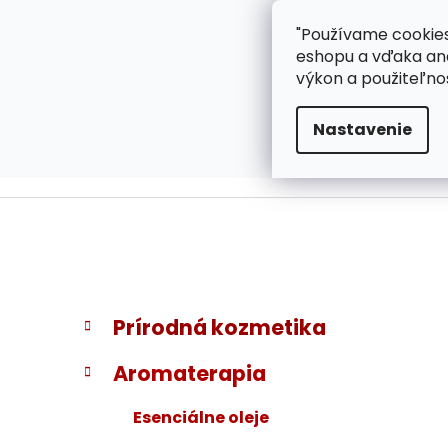
}
Prejsť
"Používame cookies
ZÁKAZNÍCKA PODPOR
na
eshopu a vďaka ana
obsah
výkon a použiteľno
Nastavenie
B
K
Preskočiť
Prírodná kozmetika
a
kategórie
o
t
č
Aromaterapia
e
n
g
ý
Esenciálne oleje
ó
p
r