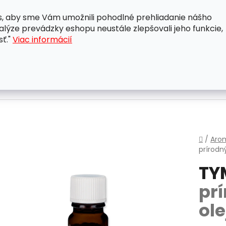
, aby sme Vám umožnili pohodlné prehliadanie nášho
A
OBCHODNÉ PODMIENKY
OCHRANA OSOBNÝCH ÚDAJ
lýze prevádzky eshopu neustále zlepšovali jeho funkcie,
sť."
Viac informácií
Domo
/
Aro
prírodn
TY
pr
ole