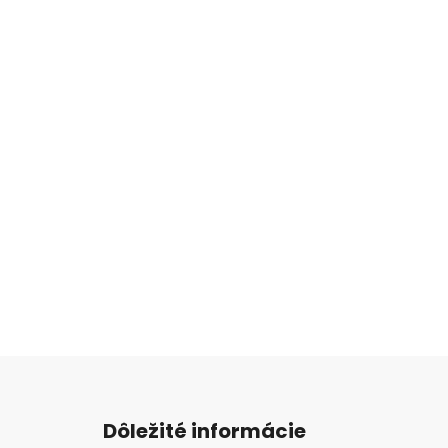
Z
á
Dôležité informácie
p