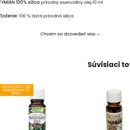
TYMIÁN 100% silica
prírodný esenciálny olej 10 ml
Zloženie:
100 % čistá prírodná silica.
Chcem sa dozvedieť viac
Súvisiaci t
ODPORÚČAME V LETE
NEOBJEDNÁVAŤ DO
BOXOV