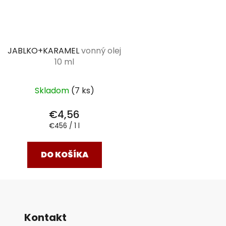
JABLKO+KARAMEL
vonný olej
10 ml
Skladom
(7 ks)
€4,56
Jednotková
€456 / 1 l
cena:
DO KOŠÍKA
Kontakt