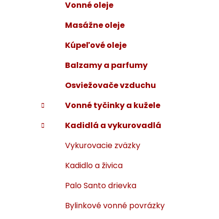
Vonné oleje
i
a
e
n
Masážne oleje
e
Kúpeľové oleje
l
Balzamy a parfumy
Osviežovače vzduchu
Vonné tyčinky a kužele
Kadidlá a vykurovadlá
Vykurovacie zväzky
Kadidlo a živica
Palo Santo drievka
Bylinkové vonné povrázky