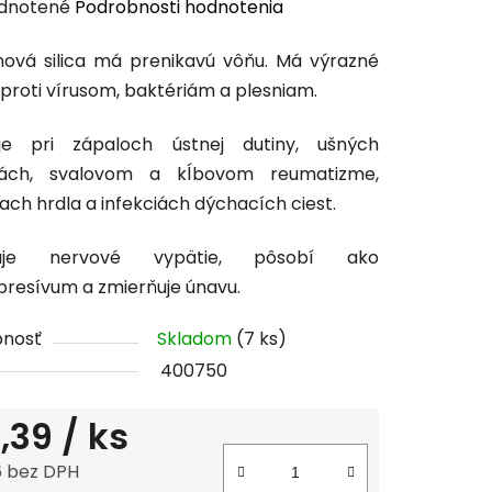
erné
dnotené
Podrobnosti hodnotenia
enie
ová silica má prenikavú vôňu.
Má
výrazné
tu
 proti vírusom, baktériám a plesniam.
uje pri zápaloch ústnej dutiny, ušných
ciách, svalovom a kĺbovom reumatizme,
iach hrdla a infekciách dýchacích ciest.
čiek.
ňuje nervové vypätie, pôsobí ako
presívum a zmierňuje únavu.
pnosť
Skladom
(7 ks)
400750
,39
/ ks
6 bez DPH