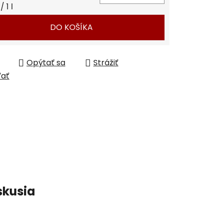
tková cena:
 1 l
DO KOŠÍKA
Opýtať sa
Strážiť
ľať
skusia