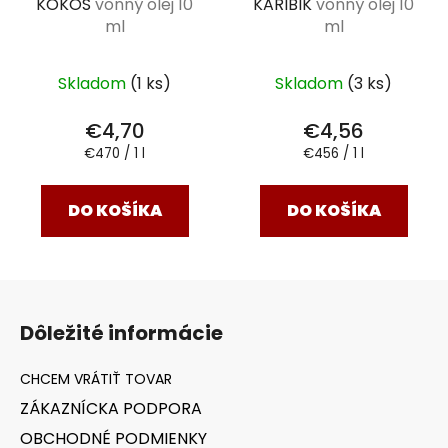
KOKOS
vonný olej 10
KARIBIK
vonný olej 10
ml
ml
Skladom
(1 ks)
Skladom
(3 ks)
€4,70
€4,56
Jednotková
Jednotková
€470 / 1 l
€456 / 1 l
cena:
cena:
DO KOŠÍKA
DO KOŠÍKA
Z
á
Dôležité informácie
p
ä
t
ZÁKAZNÍCKA PODPORA
i
OBCHODNÉ PODMIENKY
e