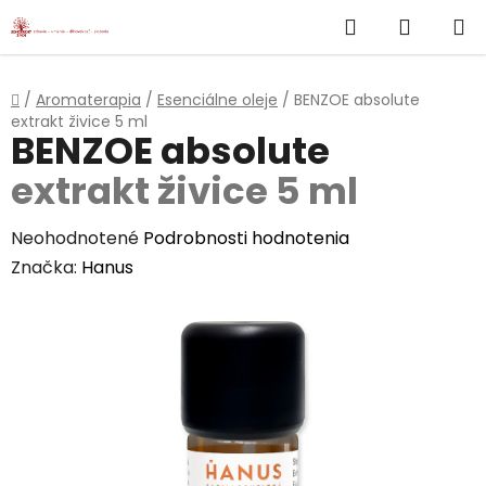
}
Hľadať
NÁKUP
Prejsť
na
KOŠÍK
obsah
Domov
/
Aromaterapia
/
Esenciálne oleje
/
BENZOE absolute
extrakt živice 5 ml
BENZOE absolute
extrakt živice 5 ml
Priemerné
Neohodnotené
Podrobnosti hodnotenia
hodnotenie
Značka:
Hanus
produktu
je
0,0
z
5
hviezdičiek.