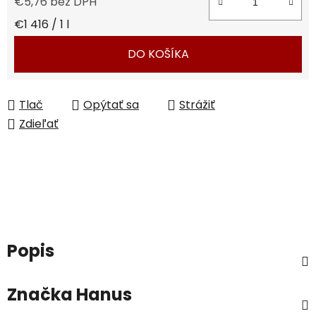
€5,76 bez DPH
Jednotková cena:
€1 416 / 1 l
DO KOŠÍKA
Tlač
Opýtať sa
Strážiť
Zdieľať
Popis
Značka
Hanus