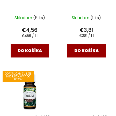
Skladom
(5 ks)
Skladom
(1 ks)
€4,56
€3,81
Jednotková
Jednotková
€456 / 1 l
€381 / 1 l
cena:
cena:
DO KOŠÍKA
DO KOŠÍKA
ODPORÚČAME V LETE
NEOBJEDNÁVAŤ DO
BOXOV