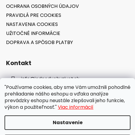
OCHRANA OSOBNÝCH ÚDAJOV
PRAVIDLÁ PRE COOKIES
NASTAVENIA COOKIES
UŽITOČNÉ INFORMÁCIE
DOPRAVA A SPÔSOB PLATBY
Kontakt
info
@
jednoduchyzivot.sk
"Používame cookies, aby sme Vám umožnili pohodlné
E-shop: 0948 647 767
prehliadanie nášho eshopu a vďaka analýze
prevádzky eshopu neustále zlepšovali jeho funkcie,
výkon a použiteľnosť."
Viac informácií
Nastavenie