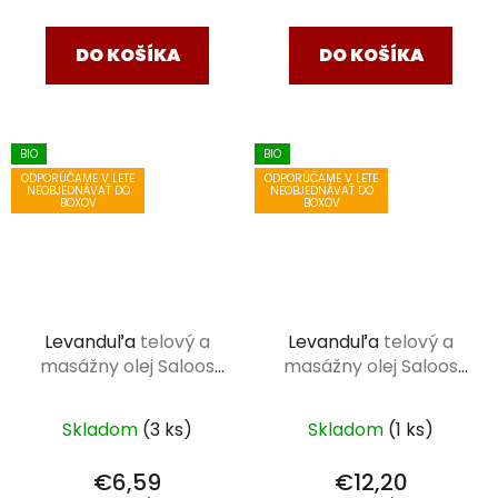
cena:
cena:
DO KOŠÍKA
DO KOŠÍKA
BIO
BIO
ODPORÚČAME V LETE
ODPORÚČAME V LETE
NEOBJEDNÁVAŤ DO
NEOBJEDNÁVAŤ DO
BOXOV
BOXOV
Levanduľa
telový a
Levanduľa
telový a
masážny olej Saloos
masážny olej Saloos
50 ml
125 ml
Skladom
(3 ks)
Skladom
(1 ks)
€6,59
€12,20