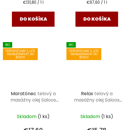
Jednotková
Jednotková
€131,80 / 1 l
€97,60 / 1 l
cena:
cena:
DO KOŠÍKA
DO KOŠÍKA
BIO
BIO
ODPORÚČAME V LETE
ODPORÚČAME V LETE
NEOBJEDNÁVAŤ DO
NEOBJEDNÁVAŤ DO
BOXOV
BOXOV
Maratónec
telový a
Relax
telový a
masážny olej Saloos
masážny olej Saloos
250 ml
250 ml
Skladom
(1 ks)
Skladom
(1 ks)