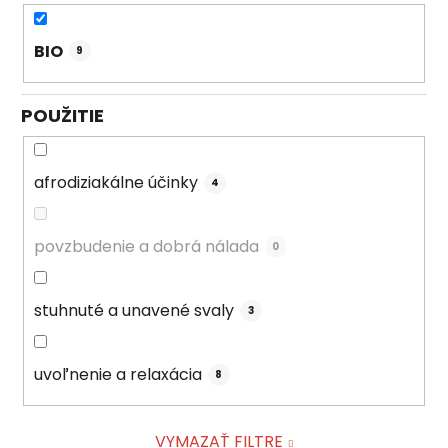
BIO
9
POUŽITIE
afrodiziakálne účinky
4
povzbudenie a dobrá nálada
0
stuhnuté a unavené svaly
3
uvoľnenie a relaxácia
8
VYMAZAŤ FILTRE