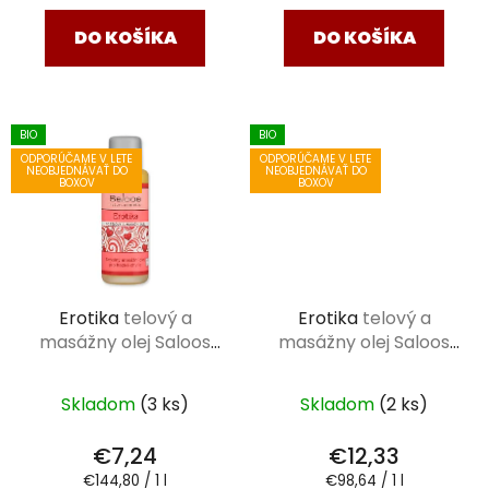
DO KOŠÍKA
DO KOŠÍKA
BIO
BIO
ODPORÚČAME V LETE
ODPORÚČAME V LETE
NEOBJEDNÁVAŤ DO
NEOBJEDNÁVAŤ DO
BOXOV
BOXOV
Erotika
telový a
Erotika
telový a
masážny olej Saloos
masážny olej Saloos
50 ml
125 ml
Skladom
(3 ks)
Skladom
(2 ks)
€7,24
€12,33
Jednotková
Jednotková
€144,80 / 1 l
€98,64 / 1 l