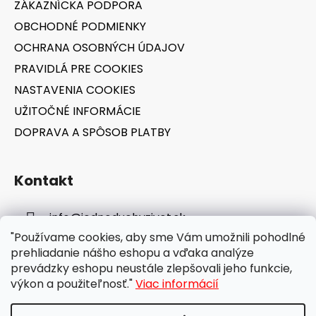
v
ZÁKAZNÍCKA PODPORA
i
k
OBCHODNÉ PODMIENKY
e
y
v
OCHRANA OSOBNÝCH ÚDAJOV
ý
PRAVIDLÁ PRE COOKIES
p
NASTAVENIA COOKIES
i
s
UŽITOČNÉ INFORMÁCIE
u
DOPRAVA A SPÔSOB PLATBY
Kontakt
info
@
jednoduchyzivot.sk
"Používame cookies, aby sme Vám umožnili pohodlné
E-shop: 0948 647 767
prehliadanie nášho eshopu a vďaka analýze
prevádzky eshopu neustále zlepšovali jeho funkcie,
výkon a použiteľnosť."
Viac informácií