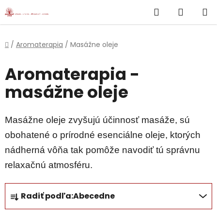
}
Hľadať
NÁKUP
Prejsť
na
KOŠÍK
obsah
Domov
/
Aromaterapia
/
Masážne oleje
Aromaterapia -
masážne oleje
Masážne oleje zvyšujú účinnosť masáže, sú
obohatené o prírodné esenciálne oleje, ktorých
nádherná vôňa tak pomôže navodiť tú správnu
relaxačnú atmosféru.
R
Radiť podľa:
Abecedne
a
d