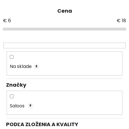
e
Cena
n
i
€
6
€
18
e
p
r
o
d
u
Na sklade
9
k
t
Značky
o
v
Saloos
9
PODĽA ZLOŽENIA A KVALITY