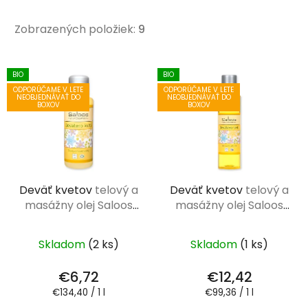
Zobrazených položiek:
9
V
BIO
BIO
ý
ODPORÚČAME V LETE
ODPORÚČAME V LETE
NEOBJEDNÁVAŤ DO
NEOBJEDNÁVAŤ DO
p
BOXOV
BOXOV
i
s
p
r
Deväť kvetov
telový a
Deväť kvetov
telový a
o
masážny olej Saloos
masážny olej Saloos
d
50 ml
125 ml
u
k
Skladom
(2 ks)
Skladom
(1 ks)
t
€6,72
€12,42
o
Jednotková
Jednotková
€134,40 / 1 l
€99,36 / 1 l
v
cena:
cena: