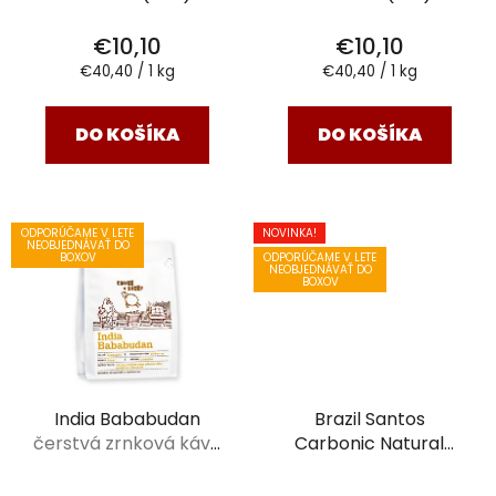
€10,10
€10,10
Jednotková
Jednotková
€40,40 / 1 kg
€40,40 / 1 kg
cena:
cena:
DO KOŠÍKA
DO KOŠÍKA
ODPORÚČAME V LETE
NOVINKA!
NEOBJEDNÁVAŤ DO
ODPORÚČAME V LETE
BOXOV
NEOBJEDNÁVAŤ DO
BOXOV
India Bababudan
Brazil Santos
čerstvá zrnková káva
Carbonic Natural
Coffee Sheep 250 g
Decaf
čerstvá
zrnková káva Coffee