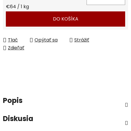
Jednotková cena:
€64 / 1 kg
DO KOŠÍKA
Tlač
Opýtať sa
Strážiť
Zdieľať
Popis
Diskusia