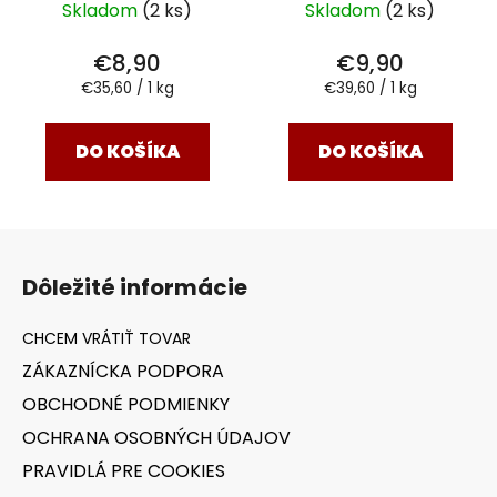
Skladom
(2 ks)
Skladom
(2 ks)
Sheep 250 g
€8,90
€9,90
Jednotková
Jednotková
€35,60 / 1 kg
€39,60 / 1 kg
cena:
cena:
DO KOŠÍKA
DO KOŠÍKA
Z
á
Dôležité informácie
p
ä
t
ZÁKAZNÍCKA PODPORA
i
OBCHODNÉ PODMIENKY
e
OCHRANA OSOBNÝCH ÚDAJOV
PRAVIDLÁ PRE COOKIES