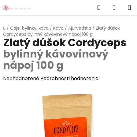
}
Hľadať
NÁKUP
Prejsť
na
KOŠÍK
obsah
Domov
/
Čaje, bylinky, káva
/
Káva
/
Ajurvédska
/
Zlatý dúšok
Cordyceps
bylinný kávovinový nápoj 100 g
Zlatý dúšok Cordyceps
bylinný kávovinový
nápoj 100 g
Priemerné
Neohodnotené
Podrobnosti hodnotenia
hodnotenie
produktu
je
0,0
z
5
hviezdičiek.