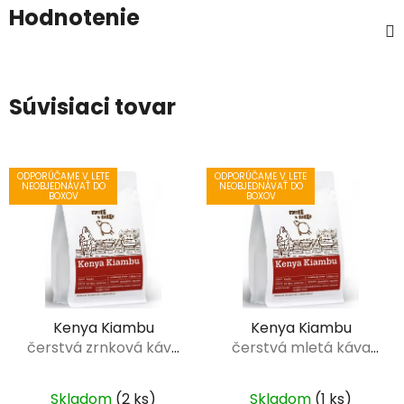
Hodnotenie
Súvisiaci tovar
ODPORÚČAME V LETE
ODPORÚČAME V LETE
NEOBJEDNÁVAŤ DO
NEOBJEDNÁVAŤ DO
BOXOV
BOXOV
Kenya Kiambu
Kenya Kiambu
čerstvá zrnková káva
čerstvá mletá káva
Coffee Sheep 250 g
Coffee Sheep 250 g
Skladom
(2 ks)
Skladom
(1 ks)