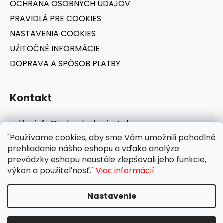
OCHRANA OSOBNÝCH ÚDAJOV
PRAVIDLÁ PRE COOKIES
NASTAVENIA COOKIES
UŽITOČNÉ INFORMÁCIE
DOPRAVA A SPÔSOB PLATBY
Kontakt
info
@
jednoduchyzivot.sk
"Používame cookies, aby sme Vám umožnili pohodlné
E-shop: 0948 647 767
prehliadanie nášho eshopu a vďaka analýze
prevádzky eshopu neustále zlepšovali jeho funkcie,
výkon a použiteľnosť."
Viac informácií
Nastavenie
Vytvoril Shoptet