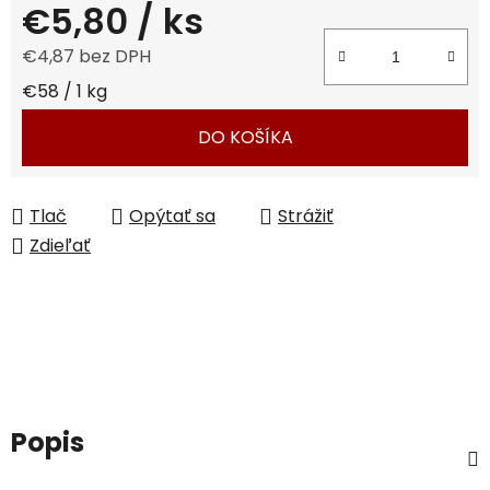
€5,80
/ ks
€4,87 bez DPH
Jednotková cena:
€58 / 1 kg
DO KOŠÍKA
Tlač
Opýtať sa
Strážiť
Zdieľať
Popis