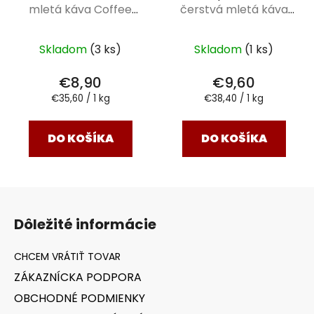
mletá káva Coffee
čerstvá mletá káva
Sheep 250 g
Coffee Sheep 250 g
Skladom
(3 ks)
Skladom
(1 ks)
€8,90
€9,60
Jednotková
Jednotková
€35,60 / 1 kg
€38,40 / 1 kg
cena:
cena:
DO KOŠÍKA
DO KOŠÍKA
Z
á
Dôležité informácie
p
ä
t
ZÁKAZNÍCKA PODPORA
i
OBCHODNÉ PODMIENKY
e