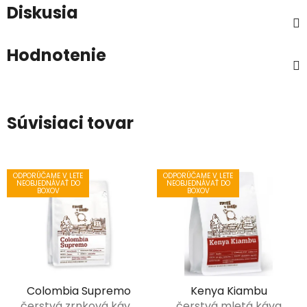
Diskusia
Hodnotenie
Súvisiaci tovar
ODPORÚČAME V LETE
ODPORÚČAME V LETE
NEOBJEDNÁVAŤ DO
NEOBJEDNÁVAŤ DO
BOXOV
BOXOV
Colombia Supremo
Kenya Kiambu
čerstvá zrnková káva
čerstvá mletá káva