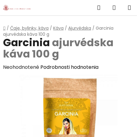
}
Hľadať
NÁKUP
Prejsť
na
KOŠÍK
obsah
Domov
/
Čaje, bylinky, káva
/
Káva
/
Ajurvédska
/
Garcinia
ajurvédska káva 100 g
Garcinia
ajurvédska
káva 100 g
Priemerné
Neohodnotené
Podrobnosti hodnotenia
hodnotenie
produktu
je
0,0
z
5
hviezdičiek.