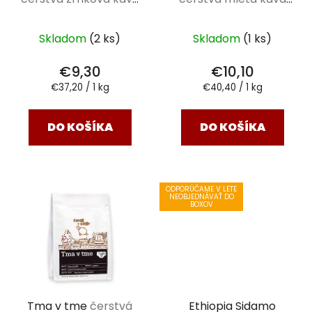
Coffee Sheep 250 g
Coffee Sheep 250 g
Skladom
(2 ks)
Skladom
(1 ks)
€9,30
€10,10
Jednotková
Jednotková
€37,20 / 1 kg
€40,40 / 1 kg
cena:
cena:
DO KOŠÍKA
DO KOŠÍKA
ODPORÚČAME V LETE
NEOBJEDNÁVAŤ DO
BOXOV
Tma v tme
čerstvá
Ethiopia Sidamo